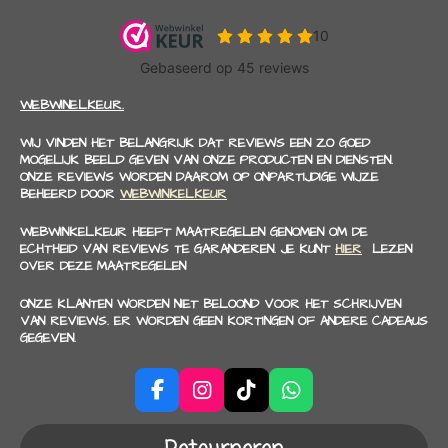
WEBWINELKEUR.
WIJ VINDEN HET BELANGRIJK DAT REVIEWS EEN ZO GOED
MOGELIJK BEELD GEVEN VAN ONZE PRODUCTEN EN DIENSTEN.
ONZE REVIEWS WORDEN DAAROM OP ONPARTIJDIGE WIJZE
BEHEERD DOOR
WEBWINKELKEUR
WEBWINKELKEUR HEEFT MAATREGELEN GENOMEN OM DE
ECHTHEID VAN REVIEWS TE GARANDEREN. JE KUNT
HIER
LEZEN
OVER DEZE MAATREGELEN
ONZE KLANTEN WORDEN NIET BELOOND VOOR HET SCHRIJVEN
VAN REVIEWS. ER WORDEN GEEN KORTINGEN OF ANDERE CADEAUS
GEGEVEN.
F
I
T
W
a
n
i
h
c
s
k
a