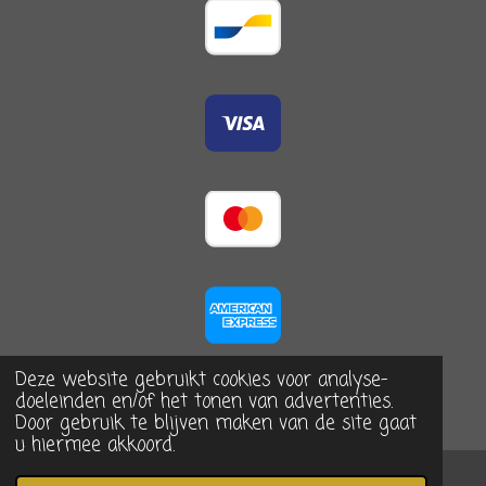
Deze website gebruikt cookies voor analyse-
doeleinden en/of het tonen van advertenties.
Door gebruik te blijven maken van de site gaat
u hiermee akkoord.
© 2023 - 2026 De Arrangerie, home & more
Powered by
JouwWeb