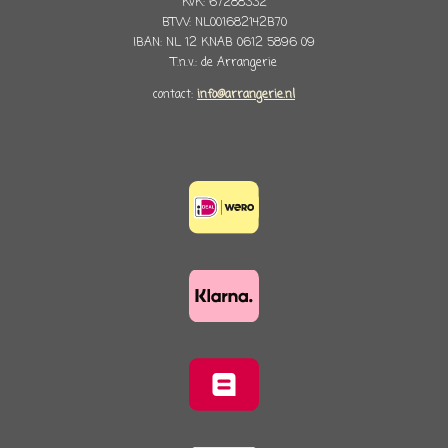
KvK: 67288332
BTW: NL001682142B70
IBAN: NL 12 KNAB 0612 5896 09
T.n.v.: de Arrangerie
contact:
info@arrangerie.nl