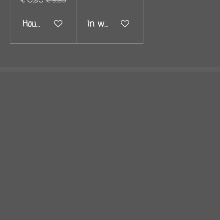
€ 6,95
€ 9,95
Houd mij op de hoogte
In winkelwagen