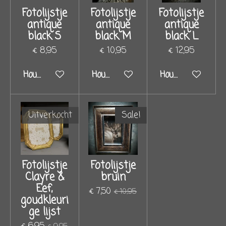
Fotolijstje
Fotolijstje
Fotolijstje
antique
antique
antique
black S
black M
black L
€ 8,95
€ 10,95
€ 12,95
Houd mij op de hoogte
Houd mij op de hoogte
Houd mij op de 
Uitverkocht
Sale!
Fotolijstje
Fotolijstje
Clayre &
bruin
Eef,
€ 7,50
€ 10,95
goudkleuri
ge lijst