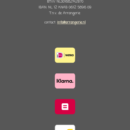
BTW: NL001682142B70
IBAN: NL 12 KNAB 0612 5896 09
T.n.v.: de Arrangerie
contact:
info@arrangerie.nl