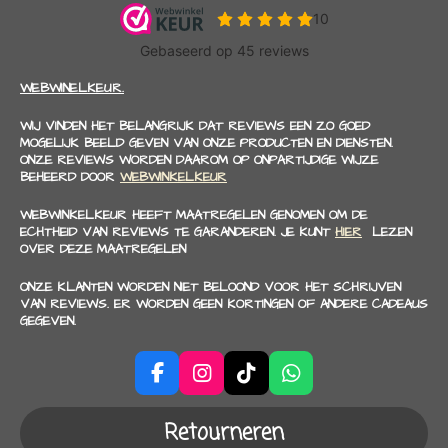
WEBWINELKEUR.
WIJ VINDEN HET BELANGRIJK DAT REVIEWS EEN ZO GOED
MOGELIJK BEELD GEVEN VAN ONZE PRODUCTEN EN DIENSTEN.
ONZE REVIEWS WORDEN DAAROM OP ONPARTIJDIGE WIJZE
BEHEERD DOOR
WEBWINKELKEUR
WEBWINKELKEUR HEEFT MAATREGELEN GENOMEN OM DE
ECHTHEID VAN REVIEWS TE GARANDEREN. JE KUNT
HIER
LEZEN
OVER DEZE MAATREGELEN
ONZE KLANTEN WORDEN NIET BELOOND VOOR HET SCHRIJVEN
VAN REVIEWS. ER WORDEN GEEN KORTINGEN OF ANDERE CADEAUS
GEGEVEN.
F
I
T
W
a
n
i
h
c
s
k
a
Retourneren
e
t
T
t