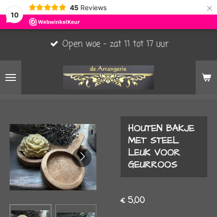
×
45
Reviews
10
Open woe - zat 11 tot 17 uur
HOUTEN BAKJE
MET STEEL
LEUK VOOR
GEURROOS
€ 5,00