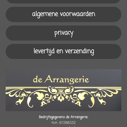
b
a
o
s
o
g
k
A
algemene voorwaarden
o
r
p
k
a
p
m
privacy
levertijd en verzending
Bedrijfsgegevens de Arrangerie:
KvK: 67288332