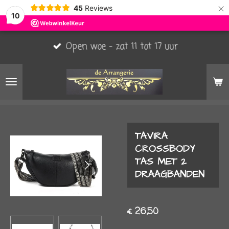
×
45
Reviews
10
Open woe - zat 11 tot 17 uur
TAVIRA
CROSSBODY
TAS MET 2
DRAAGBANDEN
€ 26,50