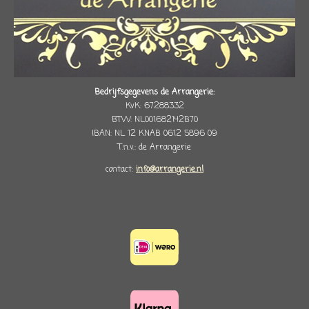
Bedrijfsgegevens de Arrangerie:
KvK: 67288332
BTW: NL001682142B70
IBAN: NL 12 KNAB 0612 5896 09
T.n.v.: de Arrangerie
contact:
info@arrangerie.nl