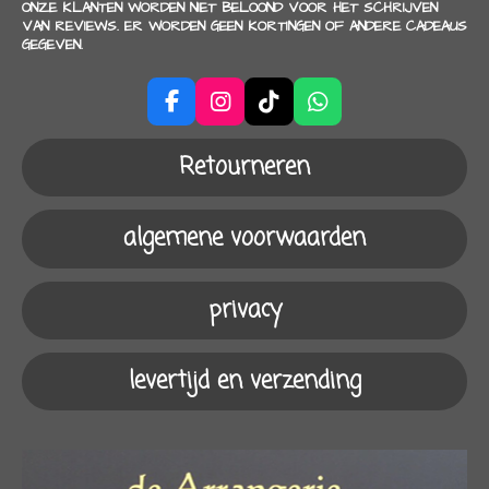
ONZE KLANTEN WORDEN NIET BELOOND VOOR HET SCHRIJVEN
VAN REVIEWS. ER WORDEN GEEN KORTINGEN OF ANDERE CADEAUS
GEGEVEN.
F
I
T
W
a
n
i
h
c
s
k
a
Retourneren
e
t
T
t
b
a
o
s
o
g
k
A
algemene voorwaarden
o
r
p
k
a
p
m
privacy
levertijd en verzending