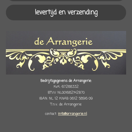
levertijd en verzending
Bedrijfsgegevens de Arrangerie:
KvK: 67288332
BTW: NL001682142B70
IBAN: NL 12 KNAB 0612 5896 09
T.n.v.: de Arrangerie
contact:
info@arrangerie.nl