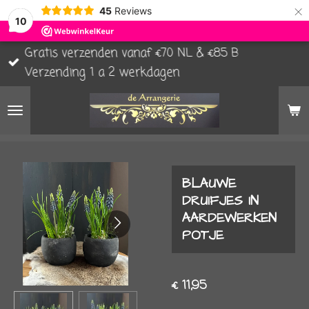
×
45
Reviews
10
Gratis verzenden vanaf €70 NL & €85 B
Verzending 1 a 2 werkdagen
BLAUWE
DRUIFJES IN
AARDEWERKEN
POTJE
€ 11,95