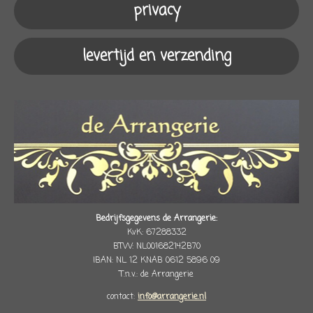
privacy
levertijd en verzending
Bedrijfsgegevens de Arrangerie:
KvK: 67288332
BTW: NL001682142B70
IBAN: NL 12 KNAB 0612 5896 09
T.n.v.: de Arrangerie
contact:
info@arrangerie.nl