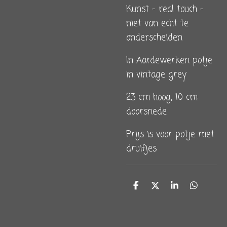
Kunst - real touch -
niet van echt te
onderscheiden
In Aardewerken potje
in vintage grey
23 cm hoog, 10 cm
doorsnede
Prijs is voor potje met
druifjes
D
D
S
D
e
e
h
e
l
e
a
l
e
l
r
e
n
e
n