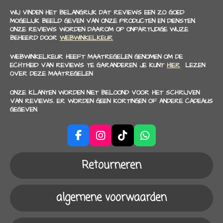
WIJ VINDEN HET BELANGRIJK DAT REVIEWS EEN ZO GOED
MOGELIJK BEELD GEVEN VAN ONZE PRODUCTEN EN DIENSTEN.
ONZE REVIEWS WORDEN DAAROM OP ONPARTIJDIGE WIJZE
BEHEERD DOOR
WEBWINKELKEUR
WEBWINKELKEUR HEEFT MAATREGELEN GENOMEN OM DE
ECHTHEID VAN REVIEWS TE GARANDEREN. JE KUNT
HIER
LEZEN
OVER DEZE MAATREGELEN
ONZE KLANTEN WORDEN NIET BELOOND VOOR HET SCHRIJVEN
VAN REVIEWS. ER WORDEN GEEN KORTINGEN OF ANDERE CADEAUS
GEGEVEN.
F
I
T
W
a
n
i
h
c
s
k
a
Retourneren
e
t
T
t
b
a
o
s
o
g
k
A
algemene voorwaarden
o
r
p
k
a
p
m