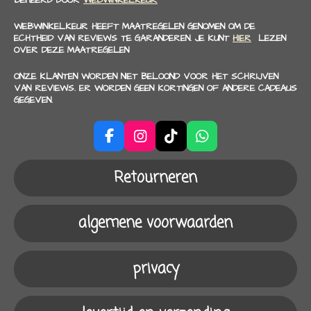
WEBWINKELKEUR HEEFT MAATREGELEN GENOMEN OM DE
ECHTHEID VAN REVIEWS TE GARANDEREN. JE KUNT
HIER
LEZEN
OVER DEZE MAATREGELEN
ONZE KLANTEN WORDEN NIET BELOOND VOOR HET SCHRIJVEN
VAN REVIEWS. ER WORDEN GEEN KORTINGEN OF ANDERE CADEAUS
GEGEVEN.
F
I
T
W
a
n
i
h
c
s
k
a
Retourneren
e
t
T
t
b
a
o
s
o
g
k
A
algemene voorwaarden
o
r
p
k
a
p
m
privacy