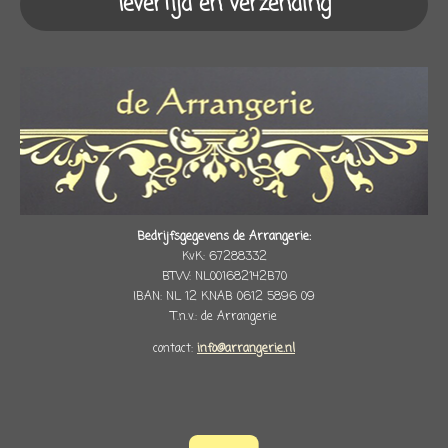
levertijd en verzending
Bedrijfsgegevens de Arrangerie:
KvK: 67288332
BTW: NL001682142B70
IBAN: NL 12 KNAB 0612 5896 09
T.n.v.: de Arrangerie
contact:
info@arrangerie.nl