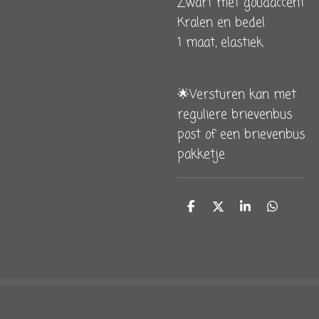
Zwart met goudaccent
Kralen en bedel
1 maat, elastiek
🌟Versturen kan met
reguliere brievenbus
post of een brievenbus
pakketje
D
D
S
D
e
e
h
e
l
e
a
l
e
l
r
e
n
e
n