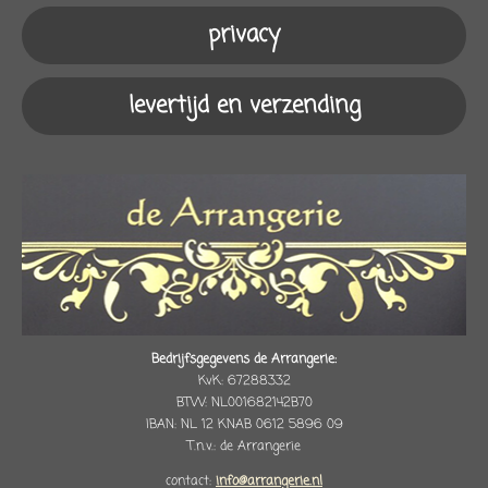
m
privacy
levertijd en verzending
Bedrijfsgegevens de Arrangerie:
KvK: 67288332
BTW: NL001682142B70
IBAN: NL 12 KNAB 0612 5896 09
T.n.v.: de Arrangerie
contact:
info@arrangerie.nl