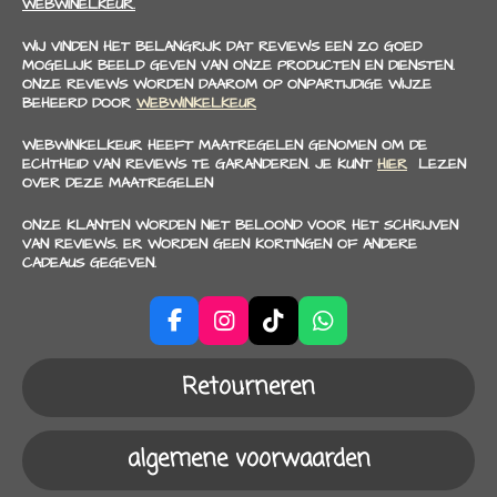
WEBWINELKEUR.
WIJ VINDEN HET BELANGRIJK DAT REVIEWS EEN ZO GOED
MOGELIJK BEELD GEVEN VAN ONZE PRODUCTEN EN DIENSTEN.
ONZE REVIEWS WORDEN DAAROM OP ONPARTIJDIGE WIJZE
BEHEERD DOOR
WEBWINKELKEUR
WEBWINKELKEUR HEEFT MAATREGELEN GENOMEN OM DE
ECHTHEID VAN REVIEWS TE GARANDEREN. JE KUNT
HIER
LEZEN
OVER DEZE MAATREGELEN
ONZE KLANTEN WORDEN NIET BELOOND VOOR HET SCHRIJVEN
VAN REVIEWS. ER WORDEN GEEN KORTINGEN OF ANDERE
CADEAUS GEGEVEN.
F
I
T
W
a
n
i
h
c
s
k
a
Retourneren
e
t
T
t
b
a
o
s
o
g
k
A
algemene voorwaarden
o
r
p
k
a
p