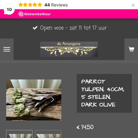
×
44
Reviews
10
Open woe - zat 11 tot 17 uur
PARROT
TULPEN, 40CM,
5 STELEN,
DARK OLIVE
€ 14,50