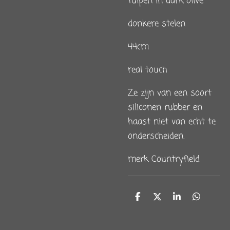
tulpen in dark olive
donkere stelen
44cm
real touch
Ze zijn van een soort
siliconen rubber en
haast niet van echt te
onderscheiden.
merk Countryfield
D
D
S
D
e
e
h
e
l
e
a
l
e
l
r
e