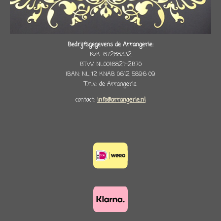
Bedrijfsgegevens de Arrangerie:
KvK: 67288332
BTW: NL001682142B70
IBAN: NL 12 KNAB 0612 5896 09
T.n.v.: de Arrangerie
contact:
info@arrangerie.nl