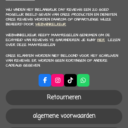
WIJ VINDEN HET BELANGRIJK DAT REVIEWS EEN ZO GOED
MOGELIJK BEELD GEVEN VAN ONZE PRODUCTEN EN DIENSTEN.
ONZE REVIEWS WORDEN DAAROM OP ONPARTIJDIGE WIJZE
BEHEERD DOOR
WEBWINKELKEUR
WEBWINKELKEUR HEEFT MAATREGELEN GENOMEN OM DE
ECHTHEID VAN REVIEWS TE GARANDEREN. JE KUNT
HIER
LEZEN
OVER DEZE MAATREGELEN
ONZE KLANTEN WORDEN NIET BELOOND VOOR HET SCHRIJVEN
VAN REVIEWS. ER WORDEN GEEN KORTINGEN OF ANDERE
CADEAUS GEGEVEN.
F
I
T
W
a
n
i
h
c
s
k
a
Retourneren
e
t
T
t
b
a
o
s
o
g
k
A
algemene voorwaarden
o
r
p
k
a
p