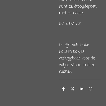
kunt ze droogdeppen
met een doek.
9,3 x 9,3 cm
Er zijn ook leuke
houten bakjes
verkrijgbaar voor de
viltjes staan in deze
rubriek
D
D
S
D
e
e
h
e
l
e
a
l
e
l
r
e