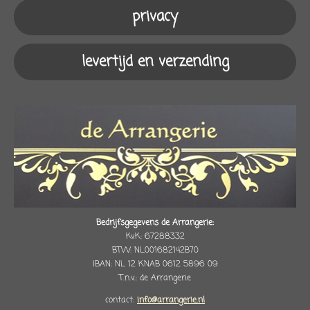
m
privacy
levertijd en verzending
Bedrijfsgegevens de Arrangerie:
KvK: 67288332
BTW: NL001682142B70
IBAN: NL 12 KNAB 0612 5896 09
T.n.v.: de Arrangerie
contact:
info@arrangerie.nl