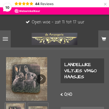
×
44
Reviews
10
Open woe - zat 11 tot 17 uur
LANDELIJKE
VILTJES VM60
HAASJES
€ 0,40