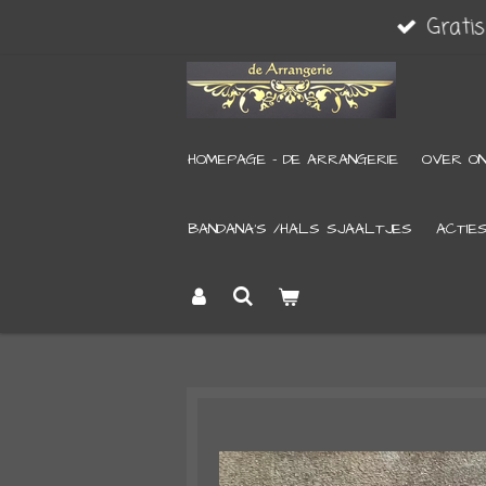
Grati
Ga
direct
naar
de
HOMEPAGE - DE ARRANGERIE
OVER O
hoofdinhoud
BANDANA’S /HALS SJAALTJES
ACTIE