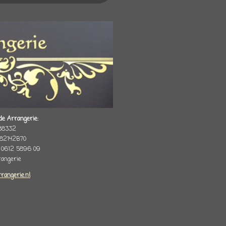
de Arrangerie:
88332
82142B70
 0612 5896 09
rrangerie
rrangerie.nl