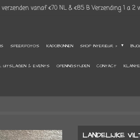
s verzenden vanaf €70 NL & €85 B Verzending 1 a 2
NS
SFEERFOTO'S
KADOBONNEN
SHOP INTERIEUR >
BIJO
S, UITSLAGEN & EVENTS
OPENINGSTIJDEN
CONTACT
KLANTE
LANDELIJKE VIL