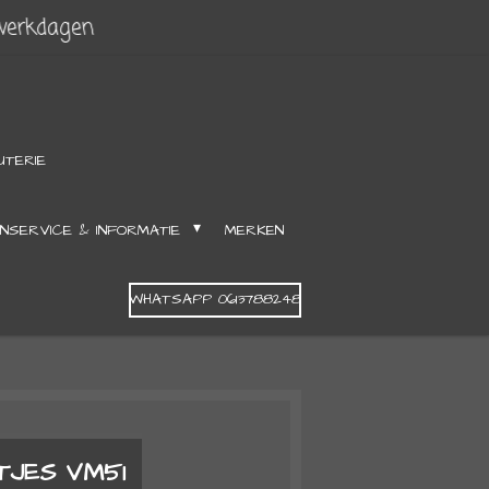
 werkdagen
UTERIE
NSERVICE & INFORMATIE
MERKEN
WHATSAPP 0613788248
TJES VM51