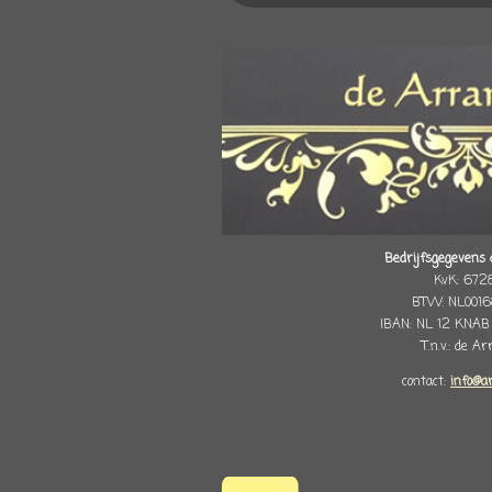
Bedrijfsgegevens 
KvK: 672
BTW: NL0016
IBAN: NL 12 KNAB
T.n.v.: de A
contact:
info@a