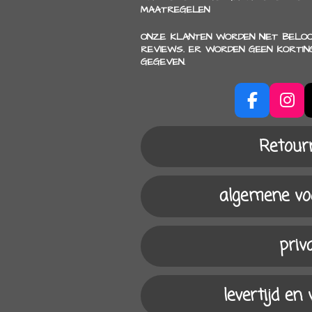
MAATREGELEN
ONZE KLANTEN WORDEN NIET BELO
REVIEWS. ER WORDEN GEEN KORTIN
GEGEVEN.
F
I
a
n
c
s
Retour
e
t
b
a
o
g
algemene v
o
r
k
a
m
priv
levertijd en