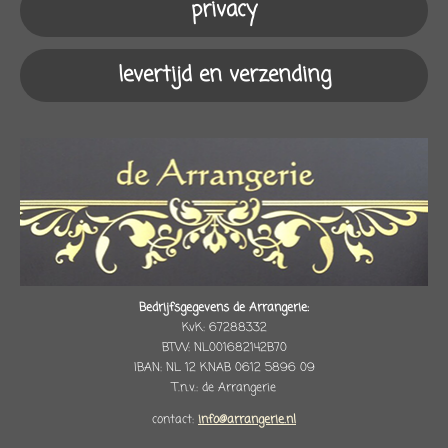
privacy
levertijd en verzending
Bedrijfsgegevens de Arrangerie:
KvK: 67288332
BTW: NL001682142B70
IBAN: NL 12 KNAB 0612 5896 09
T.n.v.: de Arrangerie
contact:
info@arrangerie.nl