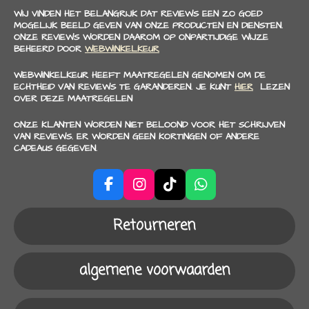
WIJ VINDEN HET BELANGRIJK DAT REVIEWS EEN ZO GOED
MOGELIJK BEELD GEVEN VAN ONZE PRODUCTEN EN DIENSTEN.
ONZE REVIEWS WORDEN DAAROM OP ONPARTIJDIGE WIJZE
BEHEERD DOOR
WEBWINKELKEUR
WEBWINKELKEUR HEEFT MAATREGELEN GENOMEN OM DE
ECHTHEID VAN REVIEWS TE GARANDEREN. JE KUNT
HIER
LEZEN
OVER DEZE MAATREGELEN
ONZE KLANTEN WORDEN NIET BELOOND VOOR HET SCHRIJVEN
VAN REVIEWS. ER WORDEN GEEN KORTINGEN OF ANDERE
CADEAUS GEGEVEN.
F
I
T
W
a
n
i
h
c
s
k
a
Retourneren
e
t
T
t
b
a
o
s
o
g
k
A
algemene voorwaarden
o
r
p
k
a
p
m