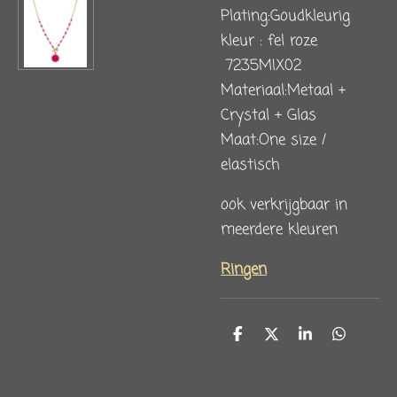
Plating:Goudkleurig
kleur : fel roze
7235MIX02
Materiaal:Metaal +
Crystal + Glas
Maat:One size /
elastisch
ook v
erkrijgbaar in
meerdere kleuren
Ringen
D
D
S
D
e
e
h
e
l
e
a
l
e
l
r
e