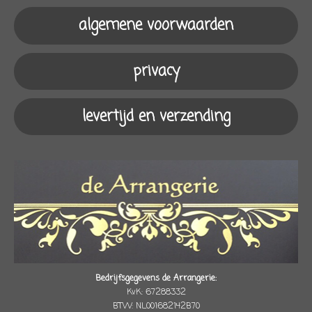
o
g
k
A
algemene voorwaarden
o
r
p
k
a
p
m
privacy
levertijd en verzending
Bedrijfsgegevens de Arrangerie:
KvK: 67288332
BTW: NL001682142B70