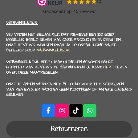
WEBWINELKEUR.
WIJ VINDEN HET BELANGRIJK DAT REVIEWS EEN ZO GOED
MOGELIJK BEELD GEVEN VAN ONZE PRODUCTEN EN DIENSTEN.
ONZE REVIEWS WORDEN DAAROM OP ONPARTIJDIGE WIJZE
BEHEERD DOOR
WEBWINKELKEUR
WEBWINKELKEUR HEEFT MAATREGELEN GENOMEN OM DE
ECHTHEID VAN REVIEWS TE GARANDEREN. JE KUNT
HIER
LEZEN
OVER DEZE MAATREGELEN
ONZE KLANTEN WORDEN NIET BELOOND VOOR HET SCHRIJVEN
VAN REVIEWS. ER WORDEN GEEN KORTINGEN OF ANDERE CADEAUS
GEGEVEN.
F
I
T
W
a
n
i
h
c
s
k
a
Retourneren
e
t
T
t
b
a
o
s