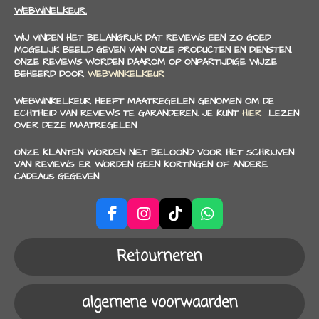
WEBWINELKEUR.
WIJ VINDEN HET BELANGRIJK DAT REVIEWS EEN ZO GOED
MOGELIJK BEELD GEVEN VAN ONZE PRODUCTEN EN DIENSTEN.
ONZE REVIEWS WORDEN DAAROM OP ONPARTIJDIGE WIJZE
BEHEERD DOOR
WEBWINKELKEUR
WEBWINKELKEUR HEEFT MAATREGELEN GENOMEN OM DE
ECHTHEID VAN REVIEWS TE GARANDEREN. JE KUNT
HIER
LEZEN
OVER DEZE MAATREGELEN
ONZE KLANTEN WORDEN NIET BELOOND VOOR HET SCHRIJVEN
VAN REVIEWS. ER WORDEN GEEN KORTINGEN OF ANDERE
CADEAUS GEGEVEN.
F
I
T
W
a
n
i
h
c
s
k
a
Retourneren
e
t
T
t
b
a
o
s
o
g
k
A
algemene voorwaarden
o
r
p
k
a
p