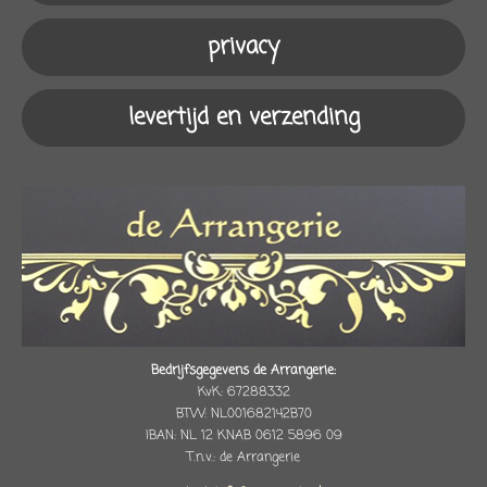
m
privacy
levertijd en verzending
Bedrijfsgegevens de Arrangerie:
KvK: 67288332
BTW: NL001682142B70
IBAN: NL 12 KNAB 0612 5896 09
T.n.v.: de Arrangerie