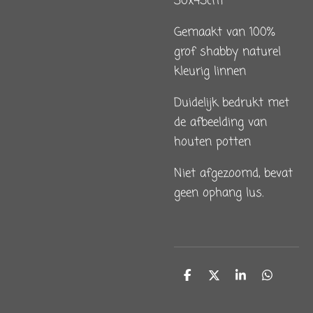
30x45cm
Gemaakt van 100%
grof shabby naturel
kleurig linnen
Duidelijk bedrukt met
de afbeelding van
houten potten
Niet afgezoomd, bevat
geen ophang lus.
D
D
S
D
e
e
h
e
l
e
a
l