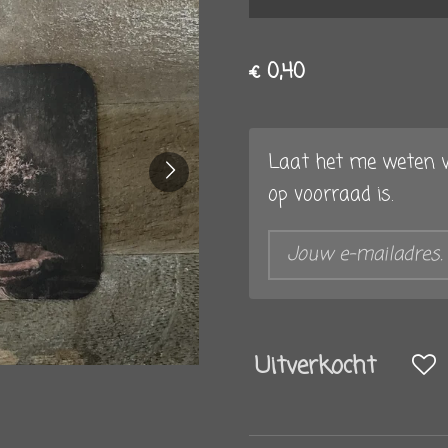
€ 0,40
Laat het me weten w
op voorraad is.
Uitverkocht