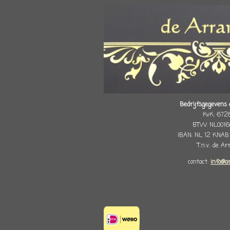
Bedrijfsgegevens 
KvK: 672
BTW: NL0016
IBAN: NL 12 KNAB
T.n.v.: de A
contact:
info@a