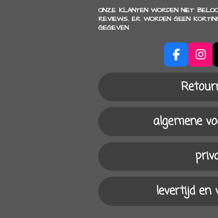
ONZE KLANTEN WORDEN NIET BELO
REVIEWS. ER WORDEN GEEN KORTIN
GEGEVEN.
F
I
a
n
c
s
Retour
e
t
b
a
o
g
algemene v
o
r
k
a
m
priv
levertijd en