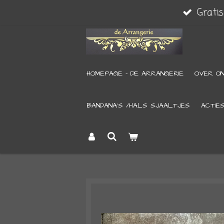
Grati
Ga
direct
naar
de
HOMEPAGE - DE ARRANGERIE
OVER O
hoofdinhoud
BANDANA’S /HALS SJAALTJES
ACTIE