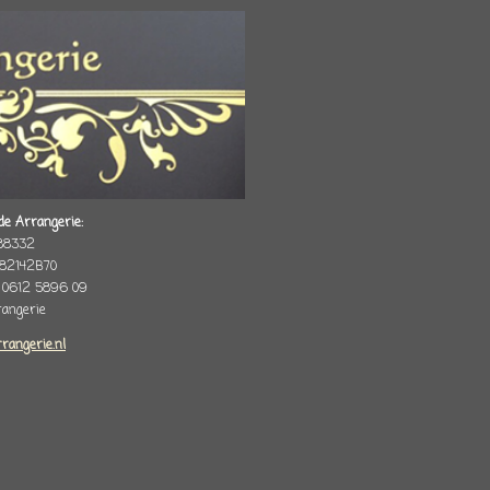
de Arrangerie:
88332
82142B70
 0612 5896 09
rrangerie
rrangerie.nl