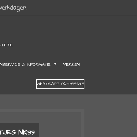
 werkdagen
UTERIE
NSERVICE & INFORMATIE
MERKEN
WHATSAPP 0613788248
TJES NK33