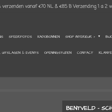
s verzenden vanaf €70 NL & €85 B Verzending 1 a 2 
NS
SFEERFOTO'S
KADOBONNEN
SHOP INTERIEUR >
BIJ
, UITSLAGEN & EVENTS
OPENINGSTIJDEN
CONTACT
KLANTE
BENTVELD - SC