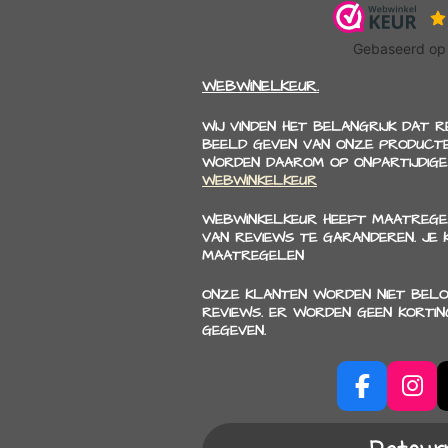
WEBWINELKEUR.
WIJ VINDEN HET BELANGRIJK DAT 
BEELD GEVEN VAN ONZE PRODUCTE
WORDEN DAAROM OP ONPARTIJDIGE
WEBWINKELKEUR
WEBWINKELKEUR HEEFT MAATREGE
VAN REVIEWS TE GARANDEREN. JE
MAATREGELEN
ONZE KLANTEN WORDEN NIET BELO
REVIEWS. ER WORDEN GEEN KORTI
GEGEVEN.
F
I
a
n
c
s