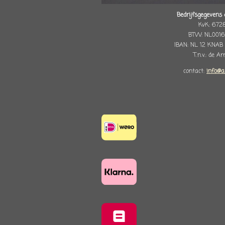
Bedrijfsgegevens 
KvK: 672
BTW: NL0016
IBAN: NL 12 KNAB
T.n.v.: de A
contact:
info@a