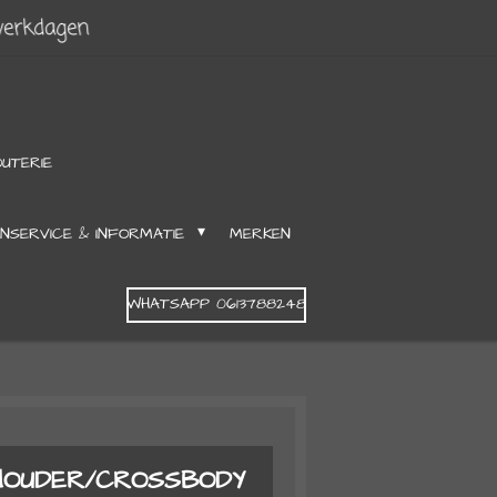
werkdagen
OUTERIE
NSERVICE & INFORMATIE
MERKEN
WHATSAPP 0613788248
HOUDER/CROSSBODY