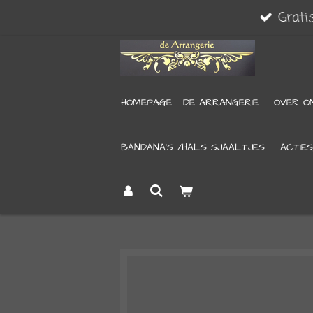
Grati
Ga
direct
naar
de
HOMEPAGE - DE ARRANGERIE
OVER O
hoofdinhoud
BANDANA’S /HALS SJAALTJES
ACTIES