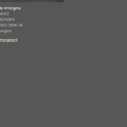
de Arrangerie:
88332
82142B70
 0612 5896 09
rrangerie
rrangerie.nl