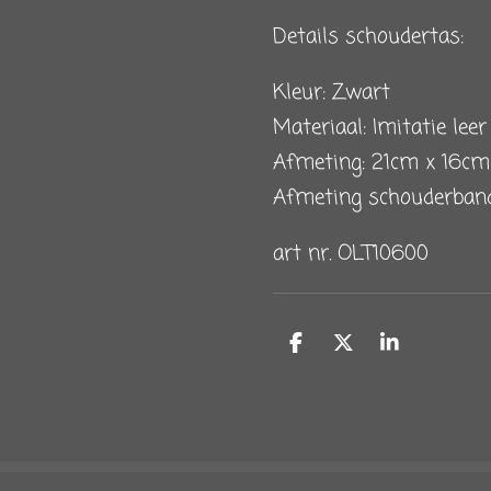
Details schoudertas:
Kleur: Zwart
Materiaal: Imitatie lee
Afmeting: 21cm x 16cm
Afmeting schouderband
art nr. OLT10600
D
D
S
e
e
h
l
e
a
e
l
r
n
e