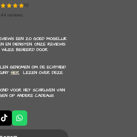
REVIEWS EEN ZO GOED MOGELIJK
N EN DIENSTEN. ONZE REVIEWS
 WIJZE BEHEERD DOOR
LEN GENOMEN OM DE ECHTHEID
 KUNT
HIER
LEZEN OVER DEZE
OND VOOR HET SCHRIJVEN VAN
NGEN OF ANDERE CADEAUS
T
W
i
h
k
a