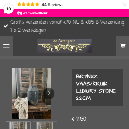
×
44
Reviews
10
Gratis verzenden vanaf €70 NL & €85 B Verzending
1 a 2 werkdagen
BRYNXZ
VAAS/KRUIK
LUXURY STONE
22CM
€ 11,50