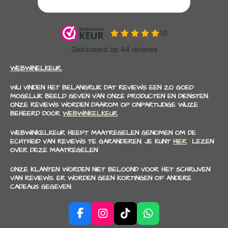
WEBWINELKEUR.
WIJ VINDEN HET BELANGRIJK DAT REVIEWS EEN ZO GOED
MOGELIJK BEELD GEVEN VAN ONZE PRODUCTEN EN DIENSTEN.
ONZE REVIEWS WORDEN DAAROM OP ONPARTIJDIGE WIJZE
BEHEERD DOOR
WEBWINKELKEUR
WEBWINKELKEUR HEEFT MAATREGELEN GENOMEN OM DE
ECHTHEID VAN REVIEWS TE GARANDEREN. JE KUNT
HIER
LEZEN
OVER DEZE MAATREGELEN
ONZE KLANTEN WORDEN NIET BELOOND VOOR HET SCHRIJVEN
VAN REVIEWS. ER WORDEN GEEN KORTINGEN OF ANDERE
CADEAUS GEGEVEN.
F
I
T
W
a
n
i
h