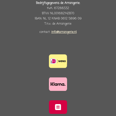
Bedrijfsgegevens de Arrangerie:
KvK: 67288332
BTW: NL001682142B70
IBAN: NL 12 KNAB 0612 5896 09
T.n.v.: de Arrangerie
contact:
info@arrangerie.nl