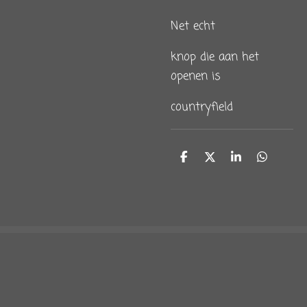
Net echt
knop die aan het
openen is
countryfield
D
D
S
D
e
e
h
e
l
e
a
l
e
l
r
e
n
e
n