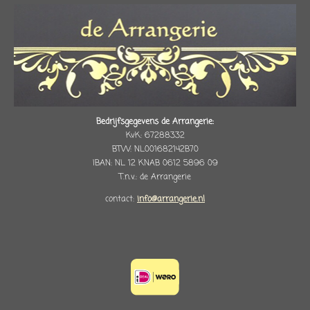
Bedrijfsgegevens de Arrangerie:
KvK: 67288332
BTW: NL001682142B70
IBAN: NL 12 KNAB 0612 5896 09
T.n.v.: de Arrangerie
contact:
info@arrangerie.nl