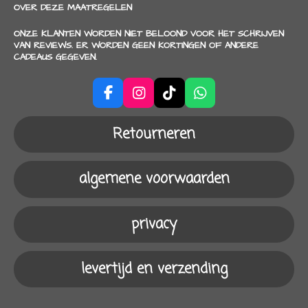
OVER DEZE MAATREGELEN
ONZE KLANTEN WORDEN NIET BELOOND VOOR HET SCHRIJVEN
VAN REVIEWS. ER WORDEN GEEN KORTINGEN OF ANDERE
CADEAUS GEGEVEN.
F
I
T
W
a
n
i
h
c
s
k
a
Retourneren
e
t
T
t
b
a
o
s
o
g
k
A
algemene voorwaarden
o
r
p
k
a
p
m
privacy
levertijd en verzending