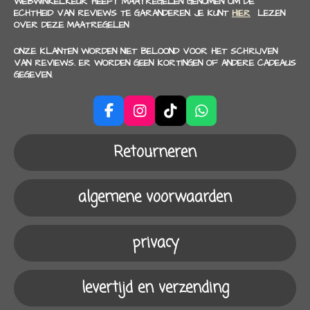
WEBWINKELKEUR HEEFT MAATREGELEN GENOMEN OM DE
ECHTHEID VAN REVIEWS TE GARANDEREN. JE KUNT
HIER
LEZEN
OVER DEZE MAATREGELEN
ONZE KLANTEN WORDEN NIET BELOOND VOOR HET SCHRIJVEN
VAN REVIEWS. ER WORDEN GEEN KORTINGEN OF ANDERE CADEAUS
GEGEVEN.
F
I
T
W
a
n
i
h
c
s
k
a
Retourneren
e
t
T
t
b
a
o
s
o
g
k
A
algemene voorwaarden
o
r
p
k
a
p
m
privacy
levertijd en verzending