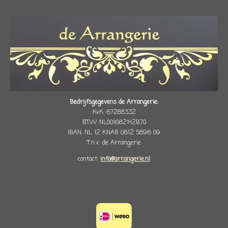
Bedrijfsgegevens de Arrangerie:
KvK: 67288332
BTW: NL001682142B70
IBAN: NL 12 KNAB 0612 5896 09
T.n.v.: de Arrangerie
contact:
info@arrangerie.nl