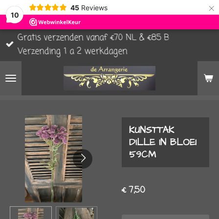
×
45
Reviews
10
Gratis verzenden vanaf €70 NL & €85 B
Verzending 1 a 2 werkdagen
KUNSTTAK
DILLE IN BLOEI
59CM
€ 7,50