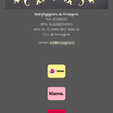
Bedrijfsgegevens de Arrangerie:
KvK: 67288332
BTW: NL001682142B70
IBAN: NL 12 KNAB 0612 5896 09
T.n.v.: de Arrangerie
contact:
info@arrangerie.nl