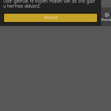
Door gebruik te blijven maken van de site gaat
u hiermee akkoord.
Akkoord
E-mailadres
Telefoonnummer
Instagram
WhatsA