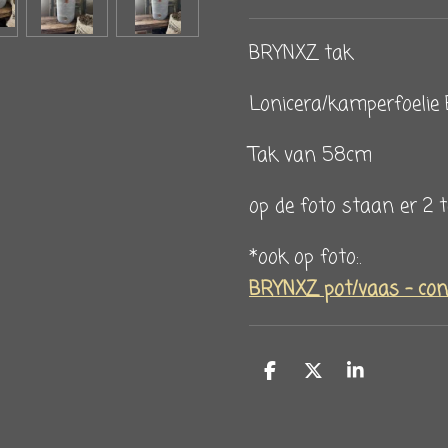
BRYNXZ tak
Lonicera/kamperfoelie
Tak van 58cm
op de foto staan er 2 
*ook op foto:.
BRYNXZ pot/vaas - coni
D
D
S
e
e
h
l
e
a
e
l
r