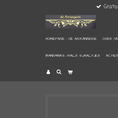
Grati
Ga
direct
naar
de
HOMEPAGE - DE ARRANGERIE
OVER O
hoofdinhoud
BANDANA’S /HALS SJAALTJES
ACTIE