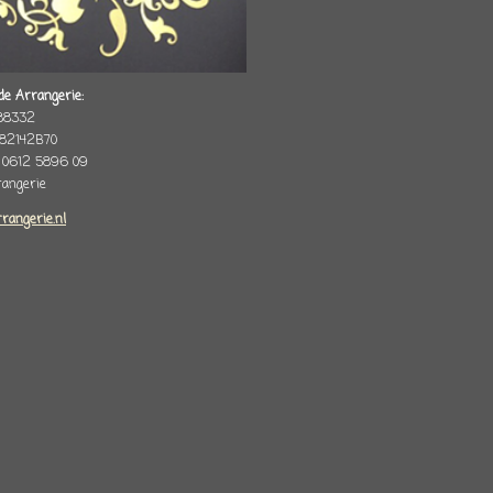
de Arrangerie:
88332
82142B70
 0612 5896 09
rrangerie
rrangerie.nl