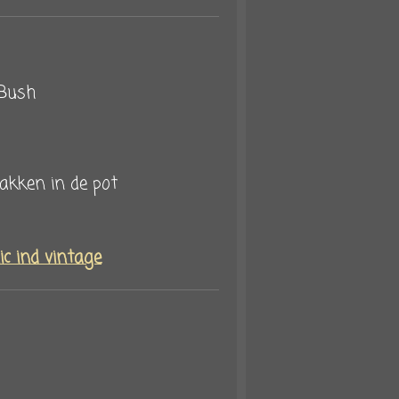
 Bush
takken in de pot
c ind vintage