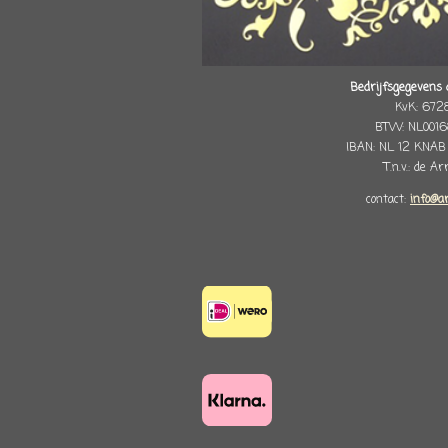
Bedrijfsgegevens 
KvK: 672
BTW: NL0016
IBAN: NL 12 KNAB
T.n.v.: de A
contact:
info@a