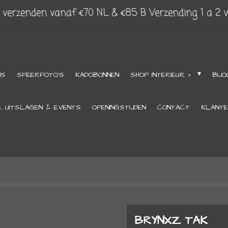
s verzenden vanaf €70 NL & €85 B Verzending 1 a 2
NS
SFEERFOTO'S
KADOBONNEN
SHOP INTERIEUR >
BIJO
S, UITSLAGEN & EVENTS
OPENINGSTIJDEN
CONTACT
KLANTE
BRYNXZ TAK