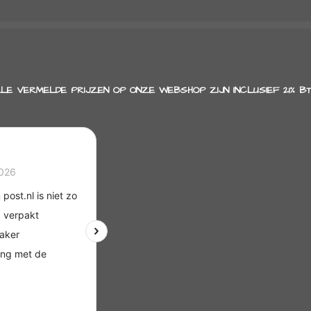
n
e
LE VERMELDE PRIJZEN OP ONZE WEBSHOP ZIJN INCLUSIEF 21% B