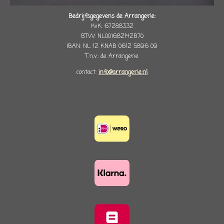
Bedrijfsgegevens de Arrangerie:
KvK: 67288332
BTW: NL001682142B70
IBAN: NL 12 KNAB 0612 5896 09
T.n.v.: de Arrangerie
contact:
info@arrangerie.nl