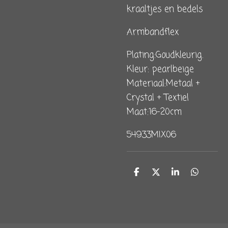
kraaltjes en bedels
Armbandflex
Plating:Goudkleurig.
Kleur: pearlbeige
Materiaal:Metaal +
Crystal + Textiel
Maat:16-20cm
54933MIX06
D
D
S
D
e
e
h
e
l
e
a
l
e
l
r
e
n
e
n