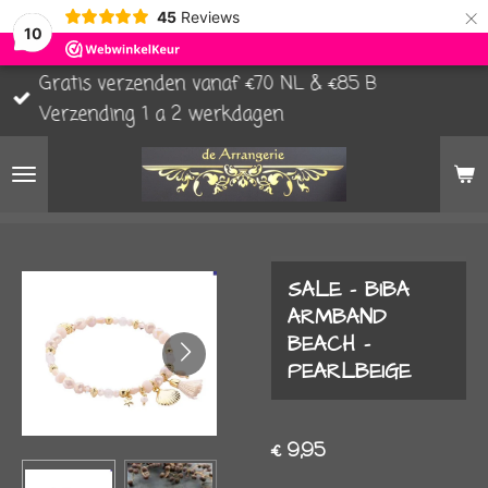
×
45
Reviews
10
Gratis verzenden vanaf €70 NL & €85 B
Verzending 1 a 2 werkdagen
SALE - BIBA
ARMBAND
BEACH -
PEARLBEIGE
€ 9,95