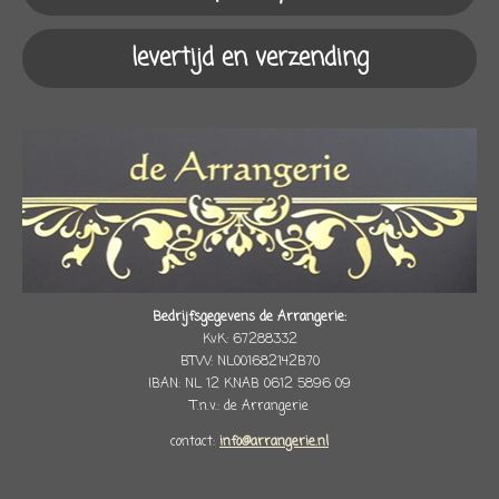
levertijd en verzending
Bedrijfsgegevens de Arrangerie:
KvK: 67288332
BTW: NL001682142B70
IBAN: NL 12 KNAB 0612 5896 09
T.n.v.: de Arrangerie
contact:
info@arrangerie.nl