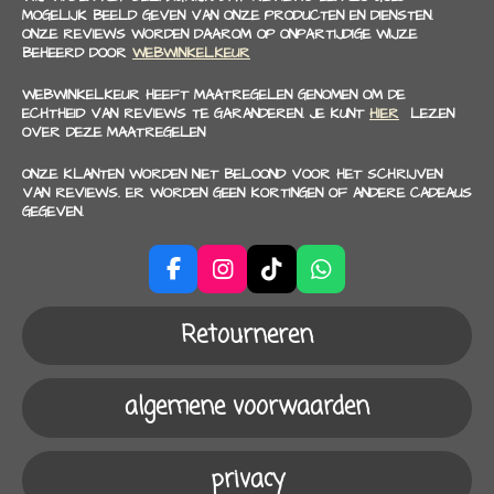
MOGELIJK BEELD GEVEN VAN ONZE PRODUCTEN EN DIENSTEN.
ONZE REVIEWS WORDEN DAAROM OP ONPARTIJDIGE WIJZE
BEHEERD DOOR
WEBWINKELKEUR
WEBWINKELKEUR HEEFT MAATREGELEN GENOMEN OM DE
ECHTHEID VAN REVIEWS TE GARANDEREN. JE KUNT
HIER
LEZEN
OVER DEZE MAATREGELEN
ONZE KLANTEN WORDEN NIET BELOOND VOOR HET SCHRIJVEN
VAN REVIEWS. ER WORDEN GEEN KORTINGEN OF ANDERE CADEAUS
GEGEVEN.
F
I
T
W
a
n
i
h
c
s
k
a
Retourneren
e
t
T
t
b
a
o
s
o
g
k
A
algemene voorwaarden
o
r
p
k
a
p
m
privacy