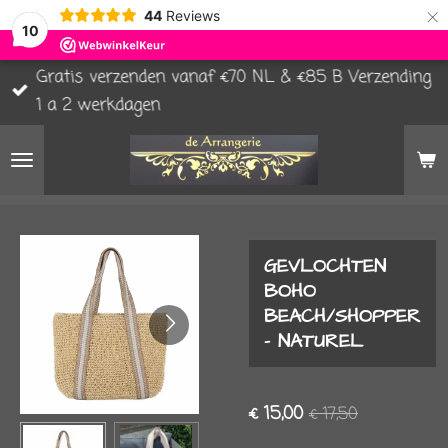
×
44
Reviews
10
Gratis verzenden vanaf €70 NL & €85 B Verzending
1 a 2 werkdagen
GEVLOCHTEN
BOHO
BEACH/SHOPPER
- NATUREL
€ 15,00
€ 17,50