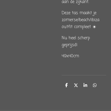
aan de zijkant.
Deze tas maakt je
zomerse/beach/ibiza
outfit compleet ☀️
Nu heel scherp
geprijsd!
49x40cm
D
D
S
D
e
e
h
e
l
e
a
l
e
l
r
e
n
e
n