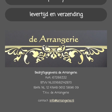
levertijd en verzending
Bedrijfsgegevens de Arrangerie:
KvK: 67288332
BTW: NL001682142B70
IBAN: NL 12 KNAB 0612 5896 09
T.n.v.: de Arrangerie
contact:
info@arrangerie.nl