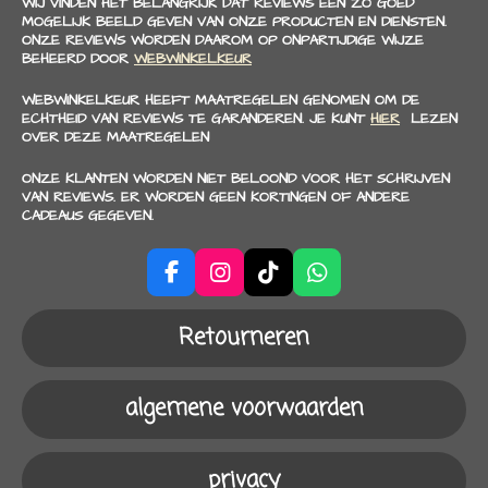
WIJ VINDEN HET BELANGRIJK DAT REVIEWS EEN ZO GOED
MOGELIJK BEELD GEVEN VAN ONZE PRODUCTEN EN DIENSTEN.
ONZE REVIEWS WORDEN DAAROM OP ONPARTIJDIGE WIJZE
BEHEERD DOOR
WEBWINKELKEUR
WEBWINKELKEUR HEEFT MAATREGELEN GENOMEN OM DE
ECHTHEID VAN REVIEWS TE GARANDEREN. JE KUNT
HIER
LEZEN
OVER DEZE MAATREGELEN
ONZE KLANTEN WORDEN NIET BELOOND VOOR HET SCHRIJVEN
VAN REVIEWS. ER WORDEN GEEN KORTINGEN OF ANDERE
CADEAUS GEGEVEN.
F
I
T
W
a
n
i
h
c
s
k
a
Retourneren
e
t
T
t
b
a
o
s
o
g
k
A
algemene voorwaarden
o
r
p
k
a
p
m
privacy