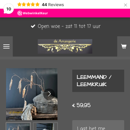
×
44
Reviews
10
Open woe - zat 11 tot 17 uur
LEEMMAND /
LEEMKRUIK
€ 59,95
Laat het me