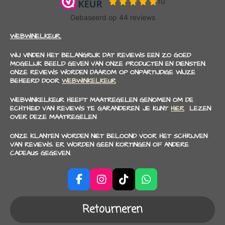
WEBWINELKEUR.
WIJ VINDEN HET BELANGRIJK DAT REVIEWS EEN ZO GOED
MOGELIJK BEELD GEVEN VAN ONZE PRODUCTEN EN DIENSTEN.
ONZE REVIEWS WORDEN DAAROM OP ONPARTIJDIGE WIJZE
BEHEERD DOOR
WEBWINKELKEUR
WEBWINKELKEUR HEEFT MAATREGELEN GENOMEN OM DE
ECHTHEID VAN REVIEWS TE GARANDEREN. JE KUNT
HIER
LEZEN
OVER DEZE MAATREGELEN
ONZE KLANTEN WORDEN NIET BELOOND VOOR HET SCHRIJVEN
VAN REVIEWS. ER WORDEN GEEN KORTINGEN OF ANDERE
CADEAUS GEGEVEN.
F
I
T
W
a
n
i
h
c
s
k
a
Retourneren
e
t
T
t
b
a
o
s