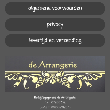
o
g
k
A
algemene voorwaarden
o
r
p
k
a
p
m
privacy
levertijd en verzending
Bedrijfsgegevens de Arrangerie:
KvK: 67288332
BTW: NL001682142B70