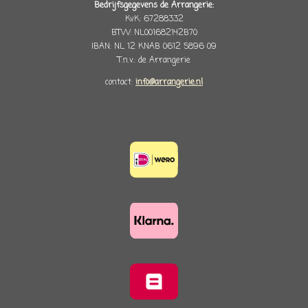
Bedrijfsgegevens de Arrangerie:
KvK: 67288332
BTW: NL001682142B70
IBAN: NL 12 KNAB 0612 5896 09
T.n.v.: de Arrangerie
contact:
info@arrangerie.nl