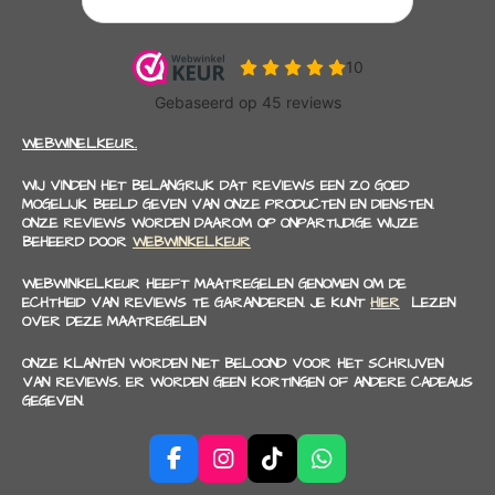
WEBWINELKEUR.
WIJ VINDEN HET BELANGRIJK DAT REVIEWS EEN ZO GOED
MOGELIJK BEELD GEVEN VAN ONZE PRODUCTEN EN DIENSTEN.
ONZE REVIEWS WORDEN DAAROM OP ONPARTIJDIGE WIJZE
BEHEERD DOOR
WEBWINKELKEUR
WEBWINKELKEUR HEEFT MAATREGELEN GENOMEN OM DE
ECHTHEID VAN REVIEWS TE GARANDEREN. JE KUNT
HIER
LEZEN
OVER DEZE MAATREGELEN
ONZE KLANTEN WORDEN NIET BELOOND VOOR HET SCHRIJVEN
VAN REVIEWS. ER WORDEN GEEN KORTINGEN OF ANDERE CADEAUS
GEGEVEN.
F
I
T
W
a
n
i
h