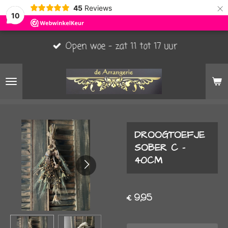
×
45
Reviews
10
Open woe - zat 11 tot 17 uur
DROOGTOEFJE
SOBER C -
40CM
€ 9,95