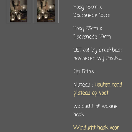
Hoog 18cm x
Doorsnede 15cm
Hoog 23cm x
Doorsnede 19cm
LET oo❗️ bij breekbaar
adviseren wij PostNL
Op Foto's :
plateau :
Houten rond
plateau op voet
windlicht of waxine
haak
Windlicht haak voor