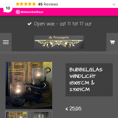
×
45
Reviews
10
Open woe - zat 11 tot 17 uur
BUBBELGLAS
WINDLICHT
18X15CM &
23X19CM
€ 25,95