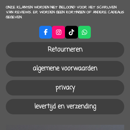
ONZE KLANTEN WORDEN NIET BELOOND VOOR HET SCHRIJVEN
VAN REVIEWS. ER WORDEN GEEN KORTINGEN OF ANDERE CADEAUS
GEGEVEN.
F
I
T
W
a
n
i
h
c
s
k
a
Retourneren
e
t
T
t
b
a
o
s
o
g
k
A
algemene voorwaarden
o
r
p
k
a
p
m
privacy
levertijd en verzending