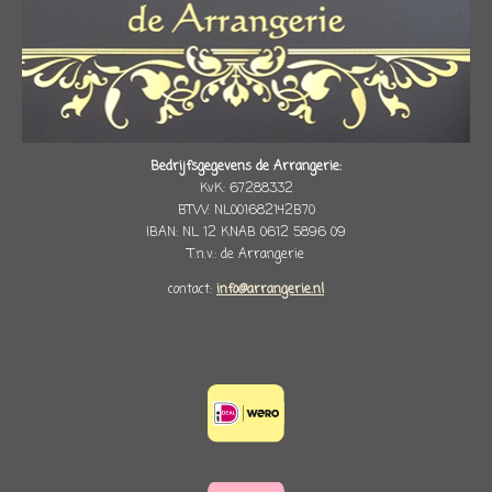
Bedrijfsgegevens de Arrangerie:
KvK: 67288332
BTW: NL001682142B70
IBAN: NL 12 KNAB 0612 5896 09
T.n.v.: de Arrangerie
contact:
info@arrangerie.nl