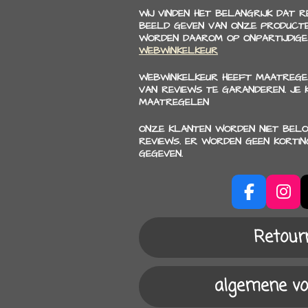
WIJ VINDEN HET BELANGRIJK DAT 
BEELD GEVEN VAN ONZE PRODUCTE
WORDEN DAAROM OP ONPARTIJDIGE
WEBWINKELKEUR
WEBWINKELKEUR HEEFT MAATREGE
VAN REVIEWS TE GARANDEREN. JE
MAATREGELEN
ONZE KLANTEN WORDEN NIET BELO
REVIEWS. ER WORDEN GEEN KORTI
GEGEVEN.
F
I
a
n
c
s
Retour
e
t
b
a
o
g
algemene v
o
r
k
a