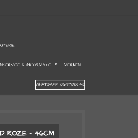
OUTERIE
NSERVICE & INFORMATIE
MERKEN
WHATSAPP 0613788248
UD ROZE - 46CM