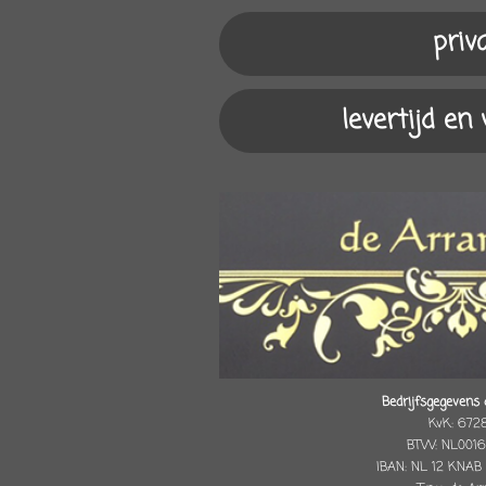
m
priv
levertijd en
Bedrijfsgegevens 
KvK: 672
BTW: NL0016
IBAN: NL 12 KNAB