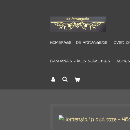
Ga
direct
naar
de
HOMEPAGE - DE ARRANGERIE
OVER O
hoofdinhoud
BANDANA’S /HALS SJAALTJES
ACTIES