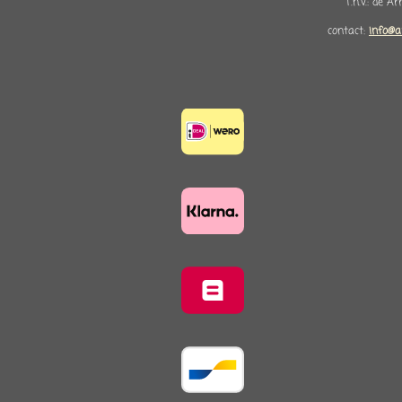
T.n.v.: de A
contact:
info@a