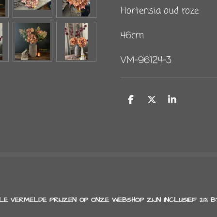
Hortensia oud roze
46cm
VM-96124-3
D
D
S
e
e
h
l
e
a
e
l
r
n
e
LE VERMELDE PRIJZEN OP ONZE WEBSHOP ZIJN INCLUSIEF 21% B