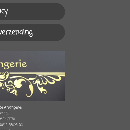
acy
 verzending
de Arrangerie:
88332
82142B70
 0612 5896 09