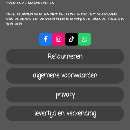
OVER DEZE MAATREGELEN
ONZE KLANTEN WORDEN NIET BELOOND VOOR HET SCHRIJVEN
VAN REVIEWS. ER WORDEN GEEN KORTINGEN OF ANDERE CADEAUS
GEGEVEN.
F
I
T
W
a
n
i
h
c
s
k
a
Retourneren
e
t
T
t
b
a
o
s
o
g
k
A
algemene voorwaarden
o
r
p
k
a
p
m
privacy
levertijd en verzending