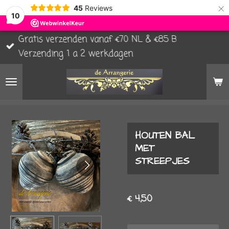
×
45
Reviews
10
Gratis verzenden vanaf €70 NL & €85 B
Verzending 1 a 2 werkdagen
HOUTEN BAL
MET
STREEPJES
€ 4,50