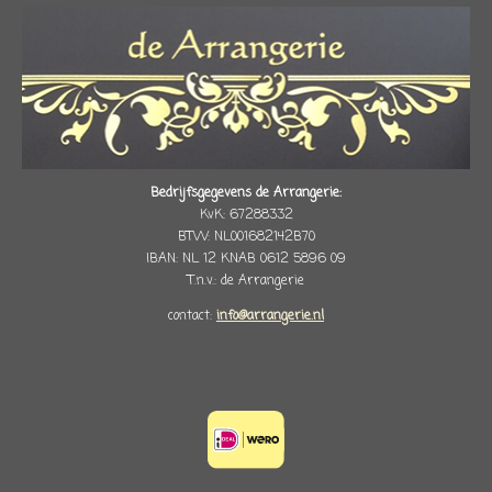
Bedrijfsgegevens de Arrangerie:
KvK: 67288332
BTW: NL001682142B70
IBAN: NL 12 KNAB 0612 5896 09
T.n.v.: de Arrangerie
contact:
info@arrangerie.nl