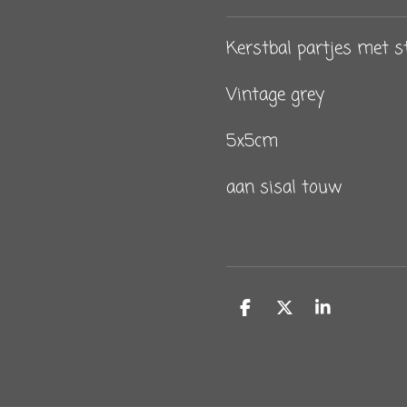
Kerstbal partjes met s
Vintage grey
5x5cm
aan sisal touw
D
D
S
e
e
h
l
e
a
e
l
r
n
e