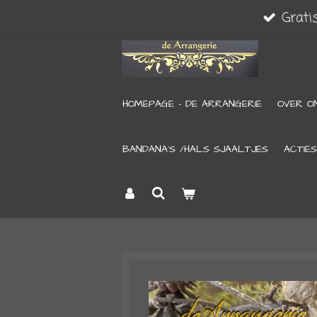
Grati
Ga
direct
naar
de
HOMEPAGE - DE ARRANGERIE
OVER O
hoofdinhoud
BANDANA’S /HALS SJAALTJES
ACTIES