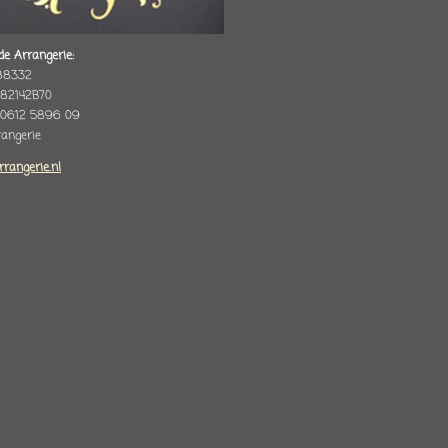
de Arrangerie:
88332
82142B70
 0612 5896 09
rrangerie
rrangerie.nl