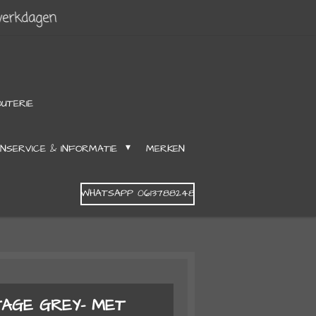
werkdagen
OUTERIE
NSERVICE & INFORMATIE
MERKEN
WHATSAPP 0613788248
TAGE GREY- MET