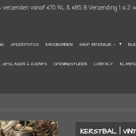
s verzenden vanaf €70 NL & €85 B Verzending 1 a 2 
NS
SFEERFOTO'S
KADOBONNEN
SHOP INTERIEUR >
BIJ
, UITSLAGEN & EVENTS
OPENINGSTIJDEN
CONTACT
KLANTE
KERSTBAL | VIN