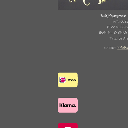
Bedrijfsgegevens 
KvK: 672
BTW: NL0016
IBAN: NL 12 KNAB
T.n.v.: de A
contact:
info@a