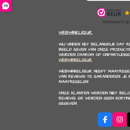
10
WEBWINELKEUR.
WIJ VINDEN HET BELANGRIJK DAT 
BEELD GEVEN VAN ONZE PRODUCTE
WORDEN DAAROM OP ONPARTIJDIGE
WEBWINKELKEUR
WEBWINKELKEUR HEEFT MAATREGE
VAN REVIEWS TE GARANDEREN. JE
MAATREGELEN
ONZE KLANTEN WORDEN NIET BELO
REVIEWS. ER WORDEN GEEN KORTI
GEGEVEN.
F
I
a
n