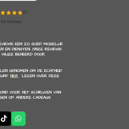
REVIEWS EEN ZO GOED MOGELIJK
N EN DIENSTEN. ONZE REVIEWS
 WIJZE BEHEERD DOOR
LEN GENOMEN OM DE ECHTHEID
 KUNT
HIER
LEZEN OVER DEZE
OND VOOR HET SCHRIJVEN VAN
NGEN OF ANDERE CADEAUS
T
W
i
h