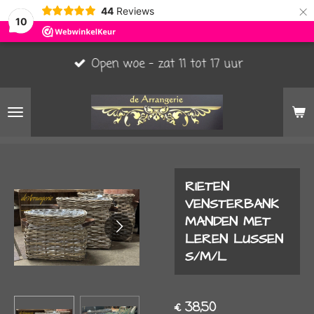
×
44
Reviews
10
Open woe - zat 11 tot 17 uur
RIETEN
VENSTERBANK
MANDEN MET
LEREN LUSSEN
S/M/L
€ 38,50