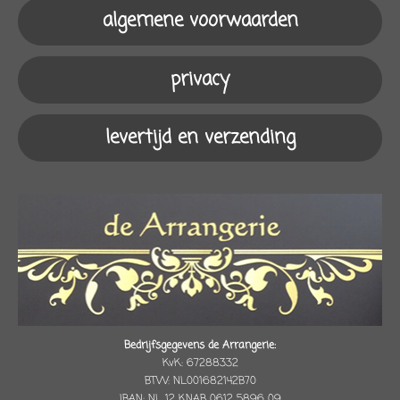
o
g
k
A
algemene voorwaarden
o
r
p
k
a
p
m
privacy
levertijd en verzending
Bedrijfsgegevens de Arrangerie:
KvK: 67288332
BTW: NL001682142B70
IBAN: NL 12 KNAB 0612 5896 09