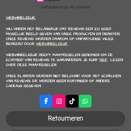
WEBWINELKEUR.
WIJ VINDEN HET BELANGRIJK DAT REVIEWS EEN ZO GOED
MOGELIJK BEELD GEVEN VAN ONZE PRODUCTEN EN DIENSTEN.
ONZE REVIEWS WORDEN DAAROM OP ONPARTIJDIGE WIJZE
BEHEERD DOOR
WEBWINKELKEUR
WEBWINKELKEUR HEEFT MAATREGELEN GENOMEN OM DE
ECHTHEID VAN REVIEWS TE GARANDEREN. JE KUNT
HIER
LEZEN
OVER DEZE MAATREGELEN
ONZE KLANTEN WORDEN NIET BELOOND VOOR HET SCHRIJVEN
VAN REVIEWS. ER WORDEN GEEN KORTINGEN OF ANDERE
CADEAUS GEGEVEN.
F
I
T
W
a
n
i
h
c
s
k
a
Retourneren
e
t
T
t
b
a
o
s