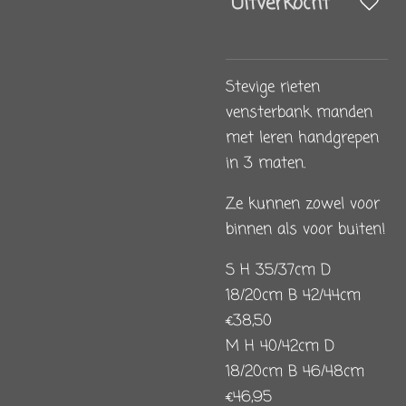
Uitverkocht
Stevige rieten
vensterbank manden
met leren handgrepen
in 3 maten.
Ze kunnen zowel voor
binnen als voor buiten!
S H 35/37cm D
18/20cm B 42/44cm
€38,50
M H 40/42cm D
18/20cm B 46/48cm
€46,95