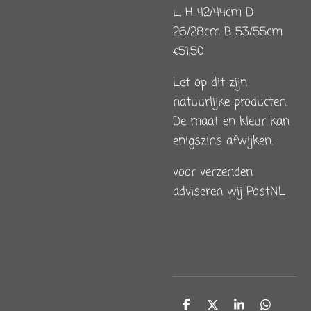
L. H 42/44cm D
26/28cm B 53/55cm
€51,50
Let op dit zijn
natuurlijke producten.
De maat en kleur kan
enigszins afwijken.
voor verzenden
adviseren wij PostNL
D
D
S
D