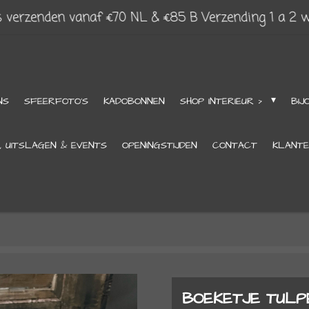
s verzenden vanaf €70 NL & €85 B Verzending 1 a 2 
NS
SFEERFOTO'S
KADOBONNEN
SHOP INTERIEUR >
BIJ
, UITSLAGEN & EVENTS
OPENINGSTIJDEN
CONTACT
KLANTE
BOEKETJE TULP