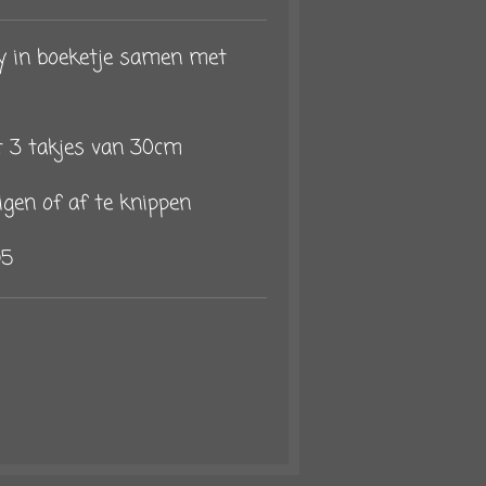
ey in boeketje samen met
 3 takjes van 30cm
uigen of af te knippen
95