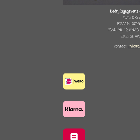
Bedrijfsgegevens 
KvK: 672
BTW: NL0016
IBAN: NL 12 KNAB
T.n.v.: de A
contact:
info@a