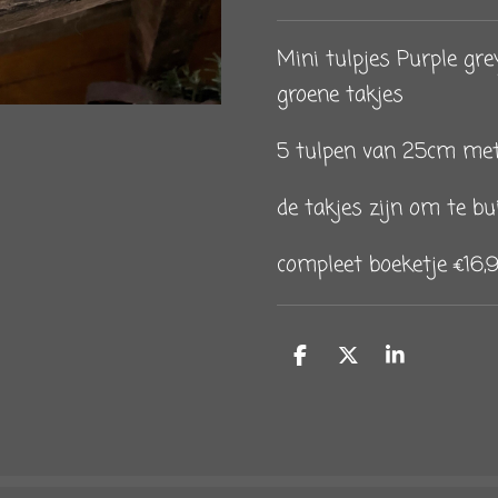
Mini tulpjes Purple gr
groene takjes
5 tulpen van 25cm met
de takjes zijn om te b
compleet boeketje €16,
D
D
S
e
e
h
l
e
a
e
l
r
n
e