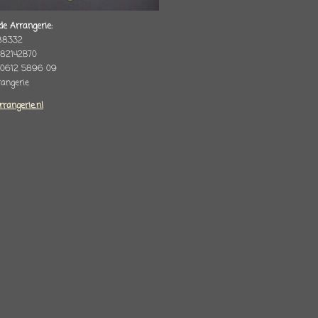
de Arrangerie:
88332
82142B70
 0612 5896 09
rrangerie
rrangerie.nl