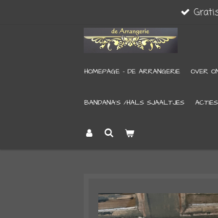
Grati
Ga
direct
naar
de
HOMEPAGE - DE ARRANGERIE
OVER O
hoofdinhoud
BANDANA’S /HALS SJAALTJES
ACTIES