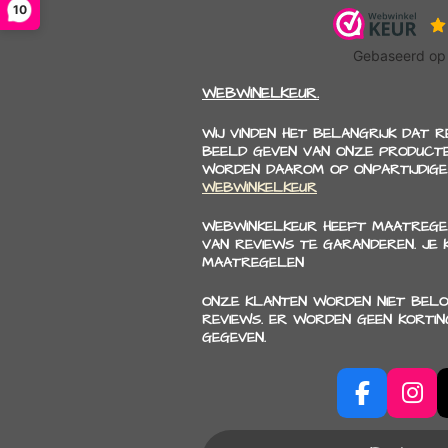
10
WEBWINELKEUR.
WIJ VINDEN HET BELANGRIJK DAT 
BEELD GEVEN VAN ONZE PRODUCTE
WORDEN DAAROM OP ONPARTIJDIGE
WEBWINKELKEUR
WEBWINKELKEUR HEEFT MAATREGE
VAN REVIEWS TE GARANDEREN. JE
MAATREGELEN
ONZE KLANTEN WORDEN NIET BELO
REVIEWS. ER WORDEN GEEN KORTI
GEGEVEN.
F
I
a
n
c
s