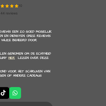
REVIEWS EEN ZO GOED MOGELIJK
N EN DIENSTEN. ONZE REVIEWS
 WIJZE BEHEERD DOOR
LEN GENOMEN OM DE ECHTHEID
 KUNT
HIER
LEZEN OVER DEZE
OND VOOR HET SCHRIJVEN VAN
NGEN OF ANDERE CADEAUS
T
W
i
h
k
a