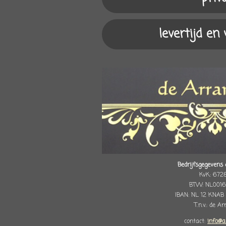
levertijd en
Bedrijfsgegevens 
KvK: 672
BTW: NL0016
IBAN: NL 12 KNAB
T.n.v.: de A
contact:
info@a