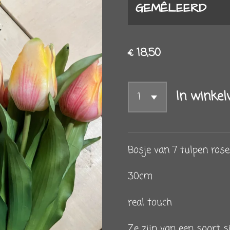
GEMÊLEERD
€ 18,50
In winke
Bosje van 7 tulpen rose
30cm
real touch
Ze zijn van een soort s