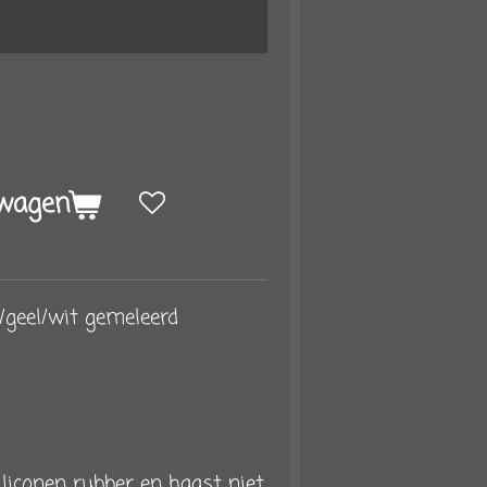
lwagen
/geel/wit gemeleerd
iliconen rubber en haast niet