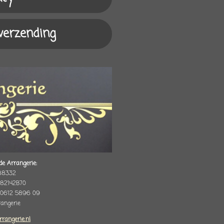
 verzending
de Arrangerie:
88332
82142B70
 0612 5896 09
rrangerie
rrangerie.nl