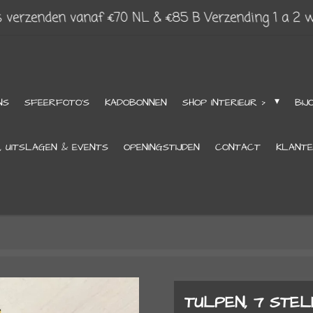
s verzenden vanaf €70 NL & €85 B Verzending 1 a 2 
NS
SFEERFOTO'S
KADOBONNEN
SHOP INTERIEUR >
BIJ
, UITSLAGEN & EVENTS
OPENINGSTIJDEN
CONTACT
KLANTE
TULPEN, 7 STEL