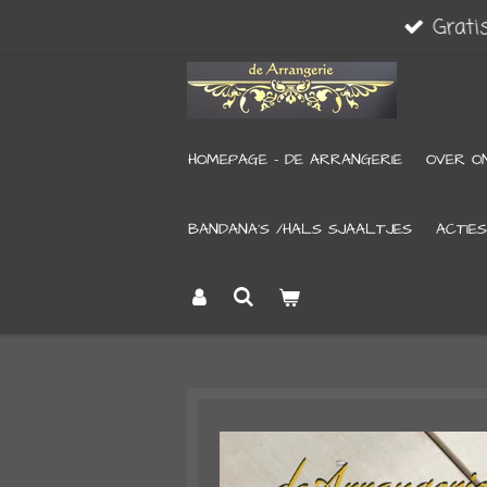
Grati
Ga
direct
naar
de
HOMEPAGE - DE ARRANGERIE
OVER O
hoofdinhoud
BANDANA’S /HALS SJAALTJES
ACTIES