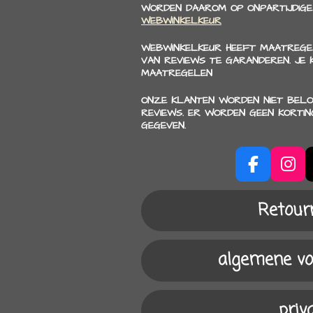
WORDEN DAAROM OP ONPARTIJDIGE
WEBWINKELKEUR
WEBWINKELKEUR HEEFT MAATREGE
VAN REVIEWS TE GARANDEREN. JE
MAATREGELEN
ONZE KLANTEN WORDEN NIET BELO
REVIEWS. ER WORDEN GEEN KORTI
GEGEVEN.
F
I
a
n
c
s
Retour
e
t
b
a
o
g
algemene v
o
r
k
a
m
priv