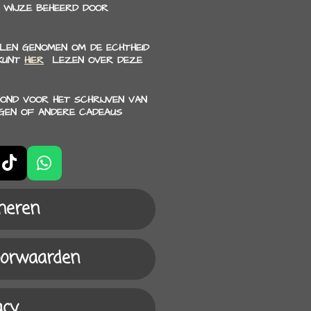
 WIJZE BEHEERD DOOR
LEN GENOMEN OM DE ECHTHEID
 KUNT
HIER
LEZEN OVER DEZE
OND VOOR HET SCHRIJVEN VAN
NGEN OF ANDERE CADEAUS
T
W
i
h
k
a
neren
T
t
o
s
k
A
oorwaarden
p
p
acy