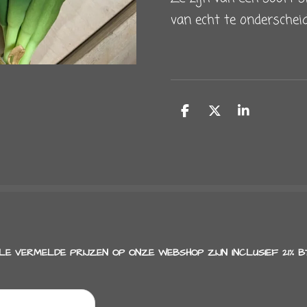
van echt te onderscheid
D
D
S
e
e
h
l
e
a
e
l
r
n
e
LE VERMELDE PRIJZEN OP ONZE WEBSHOP ZIJN INCLUSIEF 21% B