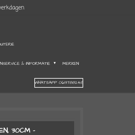
werkdagen
OUTERIE
NSERVICE & INFORMATIE
MERKEN
WHATSAPP 0613788248
EN, 30CM -