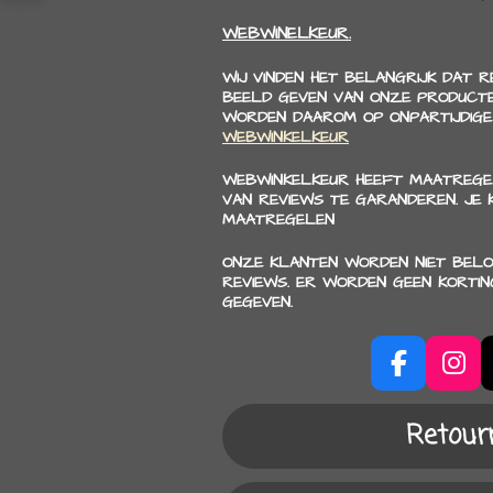
WEBWINELKEUR.
WIJ VINDEN HET BELANGRIJK DAT 
BEELD GEVEN VAN ONZE PRODUCTE
WORDEN DAAROM OP ONPARTIJDIGE
WEBWINKELKEUR
WEBWINKELKEUR HEEFT MAATREGE
VAN REVIEWS TE GARANDEREN. JE
MAATREGELEN
ONZE KLANTEN WORDEN NIET BELO
REVIEWS. ER WORDEN GEEN KORTI
GEGEVEN.
F
I
a
n
c
s
Retour
e
t
b
a