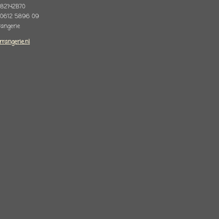
82142B70
 0612 5896 09
rrangerie
rrangerie.nl