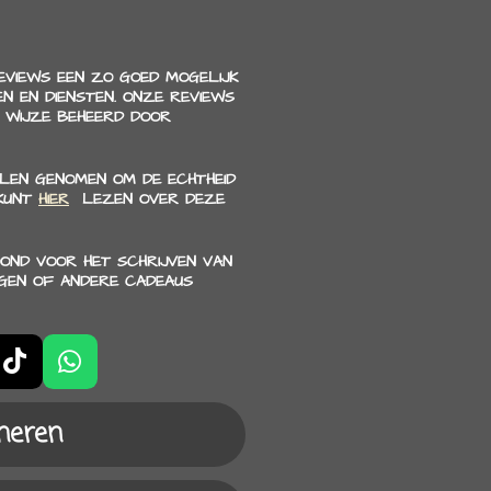
REVIEWS EEN ZO GOED MOGELIJK
N EN DIENSTEN. ONZE REVIEWS
 WIJZE BEHEERD DOOR
LEN GENOMEN OM DE ECHTHEID
 KUNT
HIER
LEZEN OVER DEZE
OND VOOR HET SCHRIJVEN VAN
NGEN OF ANDERE CADEAUS
T
W
i
h
k
a
neren
T
t
o
s