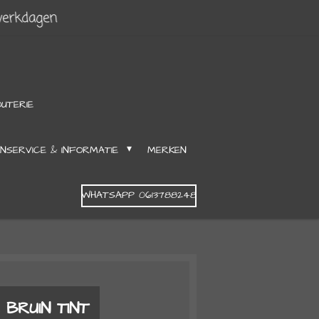
werkdagen
OUTERIE
NSERVICE & INFORMATIE
MERKEN
WHATSAPP 0613788248
 BRUIN TINT