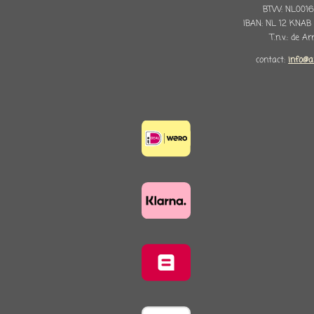
BTW: NL0016
IBAN: NL 12 KNAB
T.n.v.: de A
contact:
info@a