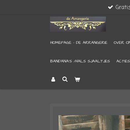
Grati
Ga
direct
naar
de
HOMEPAGE - DE ARRANGERIE
OVER O
hoofdinhoud
BANDANA’S /HALS SJAALTJES
ACTIES