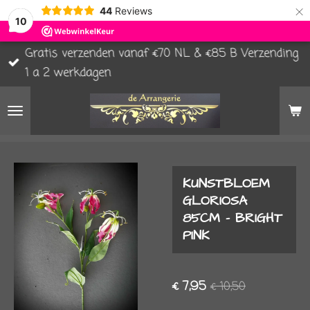
×
44
Reviews
10
Gratis verzenden vanaf €70 NL & €85 B Verzending
1 a 2 werkdagen
KUNSTBLOEM
GLORIOSA
85CM - BRIGHT
PINK
€ 7,95
€ 10,50