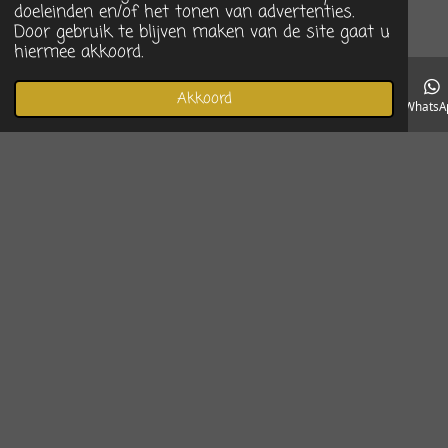
doeleinden en/of het tonen van advertenties.
Door gebruik te blijven maken van de site gaat u
hiermee akkoord.
Akkoord
E-mailadres
Telefoonnummer
Instagram
WhatsA