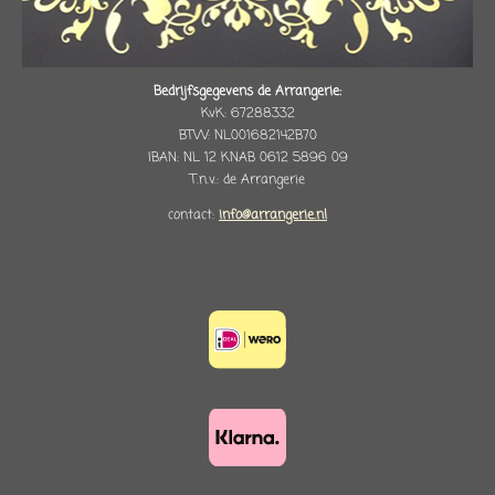
Bedrijfsgegevens de Arrangerie:
KvK: 67288332
BTW: NL001682142B70
IBAN: NL 12 KNAB 0612 5896 09
T.n.v.: de Arrangerie
contact:
info@arrangerie.nl