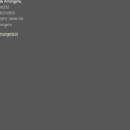
de Arrangerie:
88332
82142B70
 0612 5896 09
rrangerie
rrangerie.nl