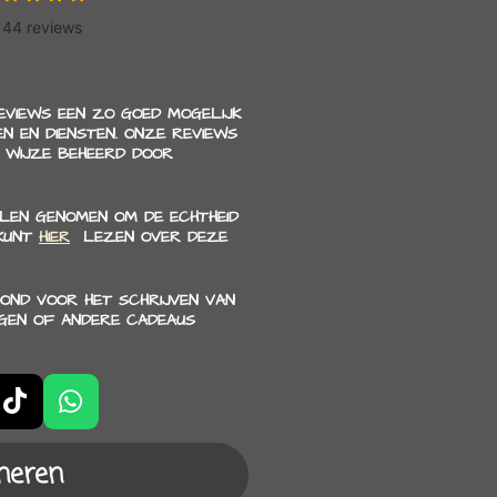
REVIEWS EEN ZO GOED MOGELIJK
N EN DIENSTEN. ONZE REVIEWS
 WIJZE BEHEERD DOOR
LEN GENOMEN OM DE ECHTHEID
 KUNT
HIER
LEZEN OVER DEZE
OND VOOR HET SCHRIJVEN VAN
NGEN OF ANDERE CADEAUS
T
W
i
h
k
a
neren
T
t