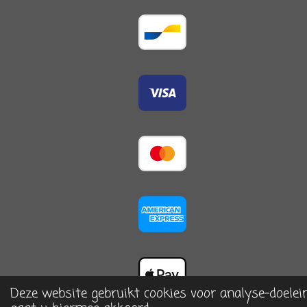
Deze website gebruikt cookies voor analyse-doelei
© 2023 - 2026 De Arrangerie, home & more