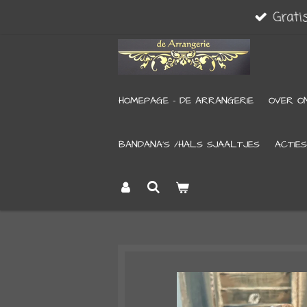
Grati
Ga
direct
naar
de
HOMEPAGE - DE ARRANGERIE
OVER O
hoofdinhoud
BANDANA’S /HALS SJAALTJES
ACTIES