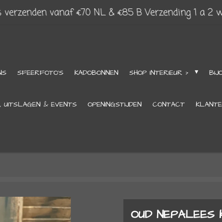
s verzenden vanaf €70 NL & €85 B Verzending 1 a 2 
NS
SFEERFOTO'S
KADOBONNEN
SHOP INTERIEUR >
BIJ
, UITSLAGEN & EVENTS
OPENINGSTIJDEN
CONTACT
KLANTE
OUD NEPALEES KR