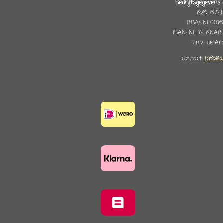
Bedrijfsgegevens 
KvK: 672
BTW: NL0016
IBAN: NL 12 KNAB
T.n.v.: de A
contact:
info@a