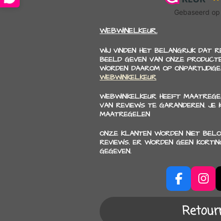
WEBWINELKEUR.
WIJ VINDEN HET BELANGRIJK DAT 
BEELD GEVEN VAN ONZE PRODUCTE
WORDEN DAAROM OP ONPARTIJDIGE
WEBWINKELKEUR
WEBWINKELKEUR HEEFT MAATREGE
VAN REVIEWS TE GARANDEREN. JE
MAATREGELEN
ONZE KLANTEN WORDEN NIET BELO
REVIEWS. ER WORDEN GEEN KORTI
GEGEVEN.
F
I
a
n
c
s
Retour
e
t