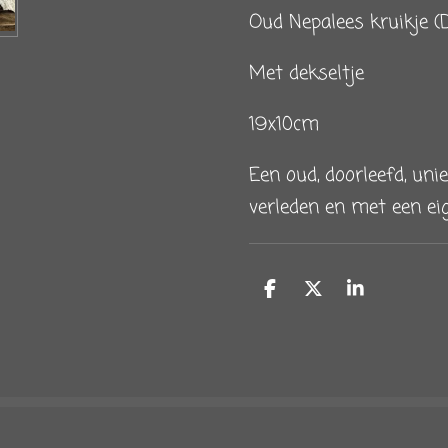
Oud Nepalees kruikje (
Met dekseltje
19x10cm
Een oud, doorleefd, un
verleden en met een eig
D
D
S
e
e
h
l
e
a
e
l
r
n
e