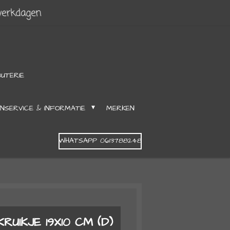
werkdagen
OUTERIE
NSERVICE & INFORMATIE
MERKEN
WHATSAPP 0613788248
UIKJE 19X10 CM (D)