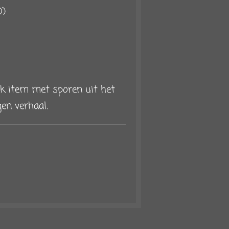
D)
iek item met sporen uit het
en verhaal.