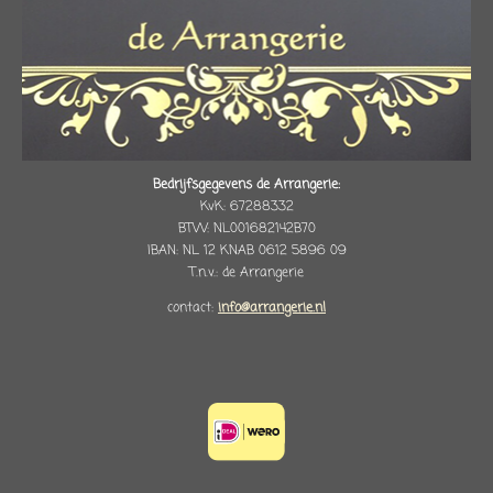
Bedrijfsgegevens de Arrangerie:
KvK: 67288332
BTW: NL001682142B70
IBAN: NL 12 KNAB 0612 5896 09
T.n.v.: de Arrangerie
contact:
info@arrangerie.nl