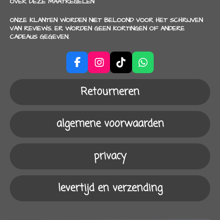
OVER DEZE MAATREGELEN
ONZE KLANTEN WORDEN NIET BELOOND VOOR HET SCHRIJVEN
VAN REVIEWS. ER WORDEN GEEN KORTINGEN OF ANDERE
CADEAUS GEGEVEN.
F
I
T
W
a
n
i
h
c
s
k
a
Retourneren
e
t
T
t
b
a
o
s
o
g
k
A
algemene voorwaarden
o
r
p
k
a
p
m
privacy
levertijd en verzending