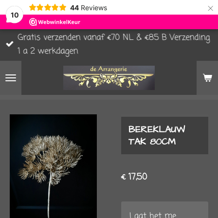
×
44
Reviews
10
Gratis verzenden vanaf €70 NL & €85 B Verzending
1 a 2 werkdagen
BEREKLAUW
TAK 80CM
€ 17,50
Laat het me