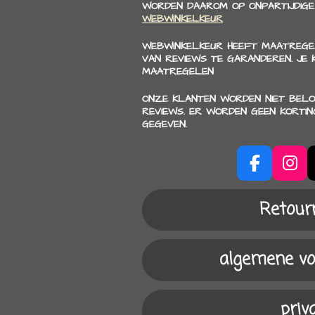
WORDEN DAAROM OP ONPARTIJDIGE
WEBWINKELKEUR
WEBWINKELKEUR HEEFT MAATREGE
VAN REVIEWS TE GARANDEREN. JE
MAATREGELEN
ONZE KLANTEN WORDEN NIET BELO
REVIEWS. ER WORDEN GEEN KORTI
GEGEVEN.
F
I
a
n
c
s
Retour
e
t
b
a
o
g
algemene v
o
r
k
a
m
priv