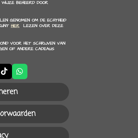
 WIJZE BEHEERD DOOR
LEN GENOMEN OM DE ECHTHEID
 KUNT
HIER
LEZEN OVER DEZE
OND VOOR HET SCHRIJVEN VAN
NGEN OF ANDERE CADEAUS
T
W
i
h
k
a
neren
T
t
o
s
k
A
oorwaarden
p
p
acy