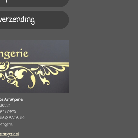
 verzending
de Arrangerie:
88332
82142B70
 0612 5896 09
rrangerie
rrangerie.nl