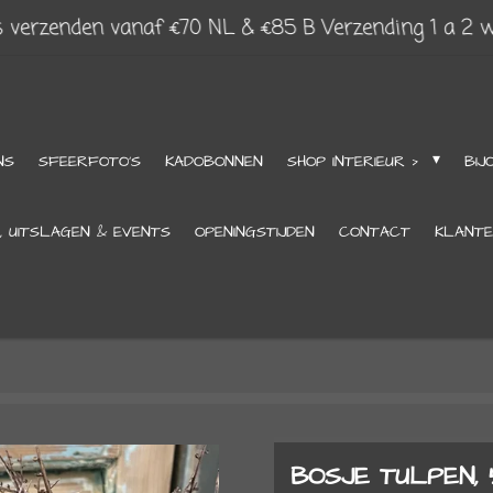
s verzenden vanaf €70 NL & €85 B Verzending 1 a 2 
NS
SFEERFOTO'S
KADOBONNEN
SHOP INTERIEUR >
BIJ
, UITSLAGEN & EVENTS
OPENINGSTIJDEN
CONTACT
KLANTE
BOSJE TULPEN, 