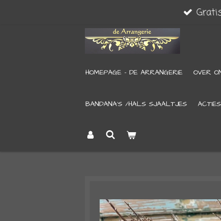
Grati
Ga
direct
naar
de
HOMEPAGE - DE ARRANGERIE
OVER O
hoofdinhoud
BANDANA’S /HALS SJAALTJES
ACTIES