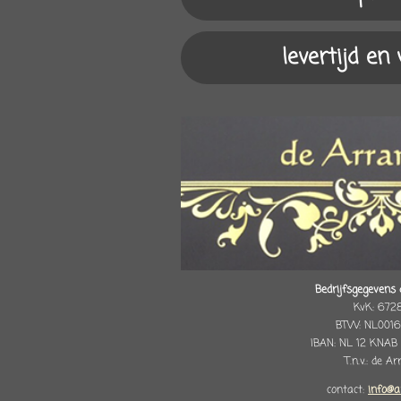
levertijd en
Bedrijfsgegevens 
KvK: 672
BTW: NL0016
IBAN: NL 12 KNAB
T.n.v.: de A
contact:
info@a