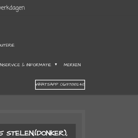
werkdagen
OUTERIE
NSERVICE & INFORMATIE
MERKEN
WHATSAPP 0613788248
5 STELEN,(DONKER),