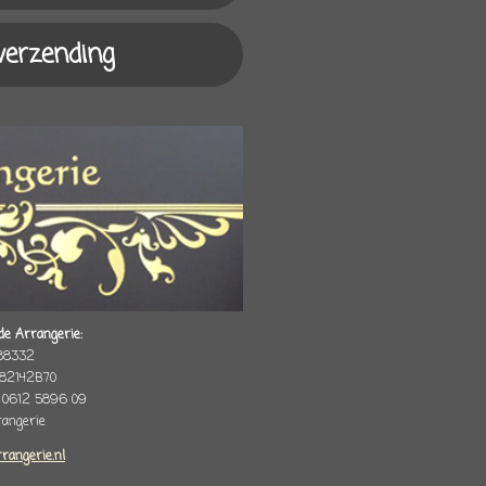
 verzending
de Arrangerie:
88332
82142B70
 0612 5896 09
rrangerie
rrangerie.nl