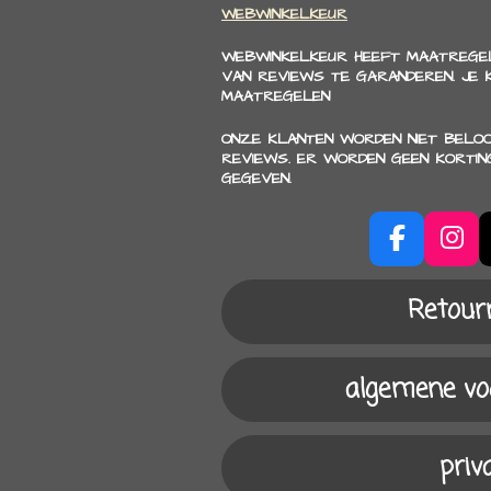
WEBWINKELKEUR
WEBWINKELKEUR HEEFT MAATREGEL
VAN REVIEWS TE GARANDEREN. JE
MAATREGELEN
ONZE KLANTEN WORDEN NIET BELO
REVIEWS. ER WORDEN GEEN KORTIN
GEGEVEN.
F
I
a
n
c
s
Retour
e
t
b
a
o
g
algemene v
o
r
k
a
m
priv