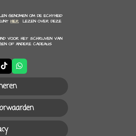
EN GENOMEN OM DE ECHTHEID
 KUNT
HIER
LEZEN OVER DEZE
OND VOOR HET SCHRIJVEN VAN
GEN OF ANDERE CADEAUS
T
W
i
h
k
a
neren
T
t
o
s
k
A
oorwaarden
p
p
acy