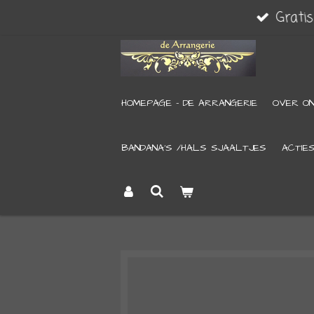
Grati
Ga
direct
naar
de
HOMEPAGE - DE ARRANGERIE
OVER O
hoofdinhoud
BANDANA’S /HALS SJAALTJES
ACTIE