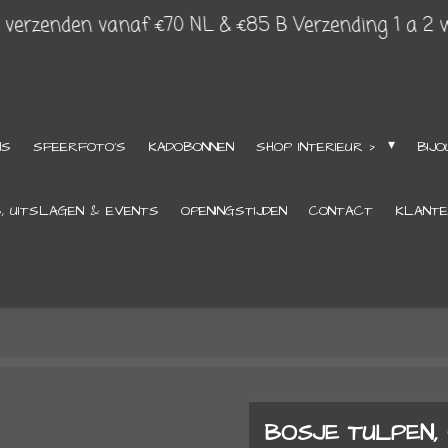
s verzenden vanaf €70 NL & €85 B Verzending 1 a 2
NS
SFEERFOTO'S
KADOBONNEN
SHOP INTERIEUR >
BIJO
S, UITSLAGEN & EVENTS
OPENINGSTIJDEN
CONTACT
KLANTE
BOSJE TULPEN, 