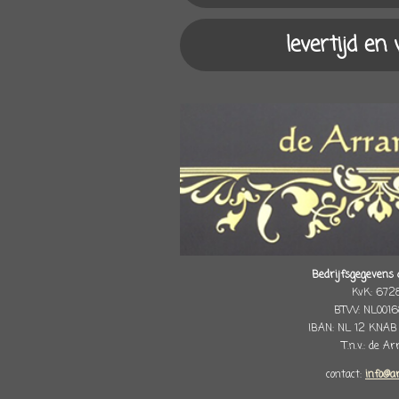
levertijd en
Bedrijfsgegevens 
KvK: 672
BTW: NL0016
IBAN: NL 12 KNAB
T.n.v.: de A
contact:
info@a