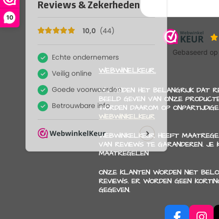
10
WEBWINELKEUR.
WIJ VINDEN HET BELANGRIJK DAT 
BEELD GEVEN VAN ONZE PRODUCTE
WORDEN DAAROM OP ONPARTIJDIGE
WEBWINKELKEUR
WEBWINKELKEUR HEEFT MAATREGE
VAN REVIEWS TE GARANDEREN. JE
MAATREGELEN
ONZE KLANTEN WORDEN NIET BELO
REVIEWS. ER WORDEN GEEN KORTI
GEGEVEN.