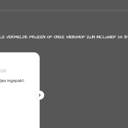
n
e
LE VERMELDE PRIJZEN OP ONZE WEBSHOP ZIJN INCLUSIEF 21% B