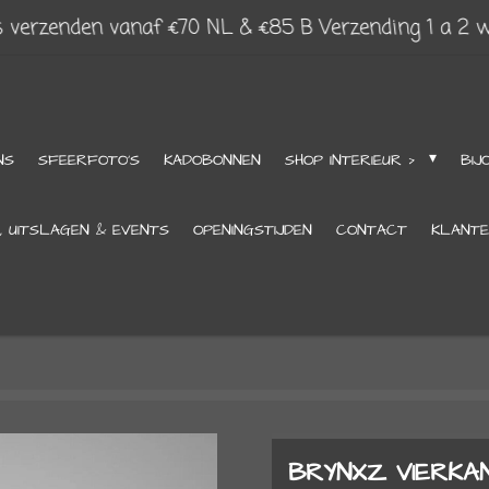
s verzenden vanaf €70 NL & €85 B Verzending 1 a 2 
NS
SFEERFOTO'S
KADOBONNEN
SHOP INTERIEUR >
BIJ
, UITSLAGEN & EVENTS
OPENINGSTIJDEN
CONTACT
KLANTE
BRYNXZ VIERKA