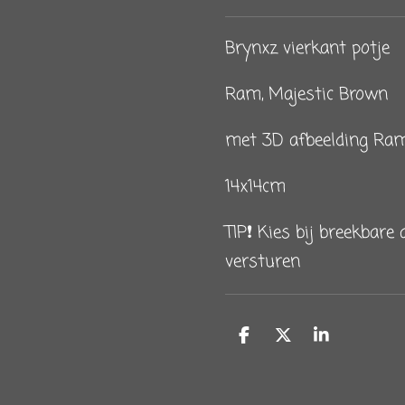
Brynxz vierkant potje
Ram, Majestic Brown
met 3D afbeelding R
14x14cm
TIP❗️ Kies bij breekbar
versturen
D
D
S
e
e
h
l
e
a
e
l
r