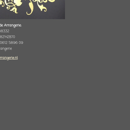
de Arrangerie:
88332
82142B70
 0612 5896 09
rrangerie
rrangerie.nl