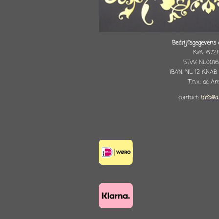
Bedrijfsgegevens 
KvK: 672
BTW: NL0016
IBAN: NL 12 KNAB
T.n.v.: de A
contact:
info@a