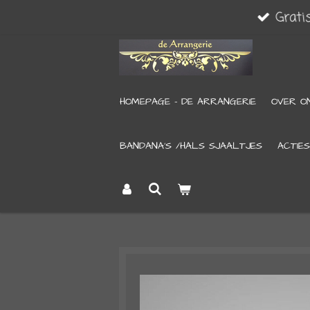
Grati
Ga
direct
naar
de
HOMEPAGE - DE ARRANGERIE
OVER O
hoofdinhoud
BANDANA’S /HALS SJAALTJES
ACTIES