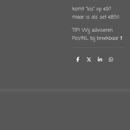
komt "los" op €97
maar is als set €85!!
TIP! Wij adviseren
PostNL bij breekbaar ❗️
D
D
S
D
e
e
h
e
l
e
a
l
e
l
r
e
n
e
n