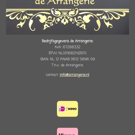
Bedrijfsgegevens de Arrangerie:
KvK: 67288332
BTW: NL001682142B70
IBAN: NL 12 KNAB 0612 5896 09
T.n.v.: de Arrangerie
contact:
info@arrangerie.nl