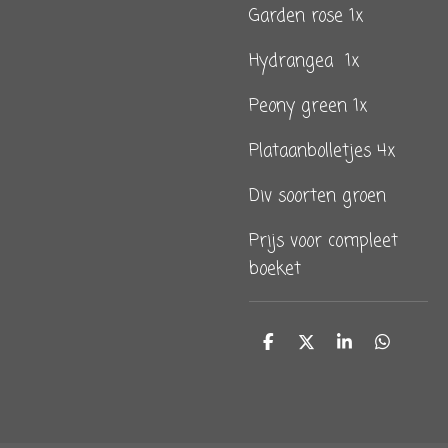
Garden rose 1x
Hydrangea 1x
Peony green 1x
Plataanbolletjes 4x
Div soorten groen
Prijs voor compleet
boeket
D
D
S
D
e
e
h
e
l
e
a
l
e
l
r
e
n
e
n