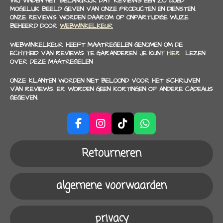
WIJ VINDEN HET BELANGRIJK DAT REVIEWS EEN ZO GOED
MOGELIJK BEELD GEVEN VAN ONZE PRODUCTEN EN DIENSTEN.
ONZE REVIEWS WORDEN DAAROM OP ONPARTIJDIGE WIJZE
BEHEERD DOOR
WEBWINKELKEUR
WEBWINKELKEUR HEEFT MAATREGELEN GENOMEN OM DE
ECHTHEID VAN REVIEWS TE GARANDEREN. JE KUNT
HIER
LEZEN
OVER DEZE MAATREGELEN
ONZE KLANTEN WORDEN NIET BELOOND VOOR HET SCHRIJVEN
VAN REVIEWS. ER WORDEN GEEN KORTINGEN OF ANDERE CADEAUS
GEGEVEN.
F
I
T
W
a
n
i
h
c
s
k
a
Retourneren
e
t
T
t
b
a
o
s
o
g
k
A
algemene voorwaarden
o
r
p
k
a
p
m
privacy