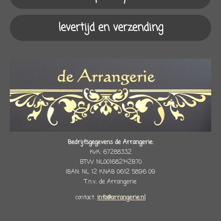
levertijd en verzending
Bedrijfsgegevens de Arrangerie:
KvK: 67288332
BTW: NL001682142B70
IBAN: NL 12 KNAB 0612 5896 09
T.n.v.: de Arrangerie
contact:
info@arrangerie.nl