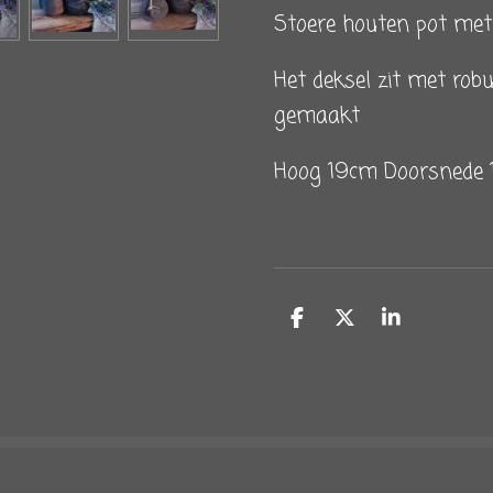
Stoere houten pot met
Het deksel zit met rob
gemaakt
Hoog 19cm Doorsnede 
D
D
S
e
e
h
l
e
a
e
l
r
n
e