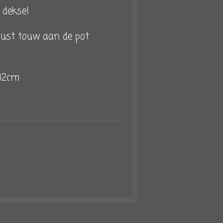
 deksel
uust touw aan de pot
12cm