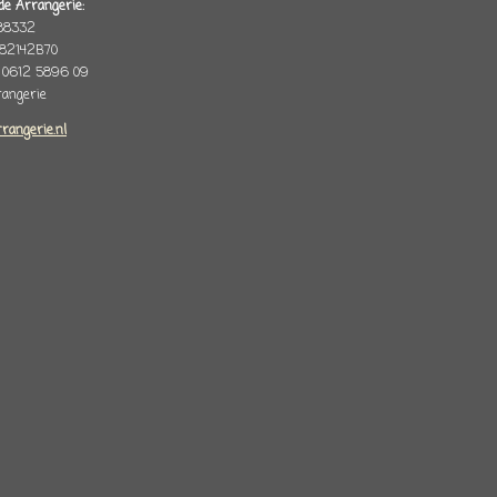
de Arrangerie:
88332
82142B70
 0612 5896 09
rrangerie
rrangerie.nl