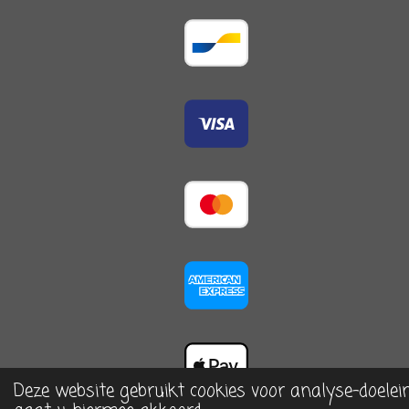
Deze website gebruikt cookies voor analyse-doelei
© 2023 - 2026 De Arrangerie, home & more