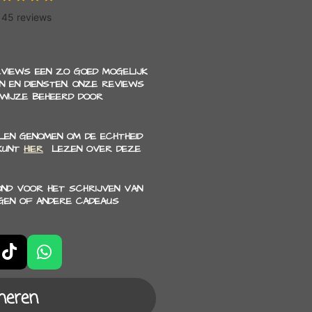
EVIEWS EEN ZO GOED MOGELIJK
 EN DIENSTEN. ONZE REVIEWS
 WIJZE BEHEERD DOOR
EN GENOMEN OM DE ECHTHEID
 KUNT
HIER
LEZEN OVER DEZE
OND VOOR HET SCHRIJVEN VAN
GEN OF ANDERE CADEAUS
T
W
i
h
k
a
neren
T
t