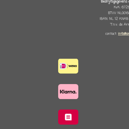
Bedrijfsgegevens 
KvK: 672
BTW: NL0016
IBAN: NL 12 KNAB
T.n.v.: de A
contact:
info@a