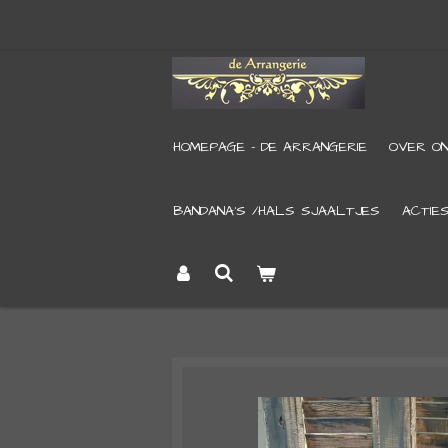
Ga
direct
naar
de
HOMEPAGE - DE ARRANGERIE
OVER O
hoofdinhoud
BANDANA’S /HALS SJAALTJES
ACTIE