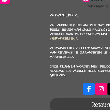
WEBWINELKEUR.
WIJ VINDEN HET BELANGRIJK DAT R
BEELD GEVEN VAN ONZE PRODUCTEN
WORDEN DAAROM OP ONPARTIJDIGE
WEBWINKELKEUR
WEBWINKELKEUR HEEFT MAATREGEL
VAN REVIEWS TE GARANDEREN. JE
MAATREGELEN
ONZE KLANTEN WORDEN NIET BELO
REVIEWS. ER WORDEN GEEN KORTIN
GEGEVEN.
F
I
a
n
c
s
Retour
e
t