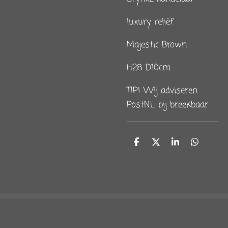
luxury reliëf
Majestic Brown
H28 D10cm
TIP! Wij adviseren
PostNL bij breekbaar
D
D
S
D
e
e
h
e
l
e
a
l
e
l
r
e
n
e
n