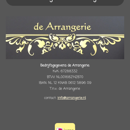
Bedrijfsgegevens de Arrangerie:
KvK: 67288332
BTW: NL001682142B70
IBAN: NL 12 KNAB 0612 5896 09
T.n.v.: de Arrangerie
contact:
info@arrangerie.nl