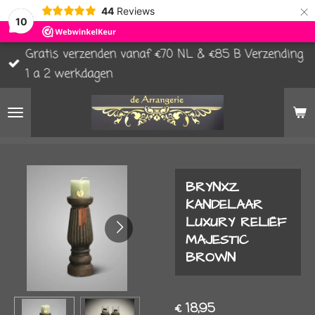
×
44
Reviews
10
Gratis verzenden vanaf €70 NL & €85 B Verzending
1 a 2 werkdagen
BRYNXZ
KANDELAAR
LUXURY RELIËF
MAJESTIC
BROWN
€ 18,95