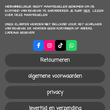
WEBWINKELKEUR HEEFT MAATREGELEN GENOMEN OM DE
ECHTHEID VAN REVIEWS TE GARANDEREN. JE KUNT
HIER
LEZEN
OVER DEZE MAATREGELEN
ONZE KLANTEN WORDEN NIET BELOOND VOOR HET SCHRIJVEN
VAN REVIEWS. ER WORDEN GEEN KORTINGEN OF ANDERE
CADEAUS GEGEVEN.
F
I
T
W
a
n
i
h
c
s
k
a
Retourneren
e
t
T
t
b
a
o
s
o
g
k
A
algemene voorwaarden
o
r
p
k
a
p
m
privacy
levertijd en verzending