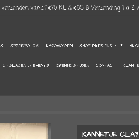
s verzenden vanaf €70 NL & €85 B Verzending 1 a 2
NS
SFEERFOTO'S
KADOBONNEN
SHOP INTERIEUR >
BIJO
S, UITSLAGEN & EVENTS
OPENINGSTIJDEN
CONTACT
KLANTE
KANNETJE CLAY