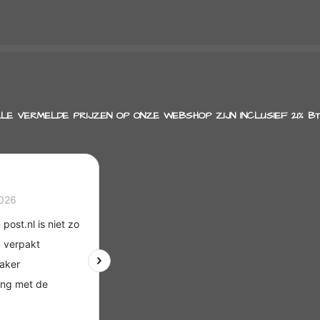
l
e
a
e
l
r
n
e
LE VERMELDE PRIJZEN OP ONZE WEBSHOP ZIJN INCLUSIEF 21% B