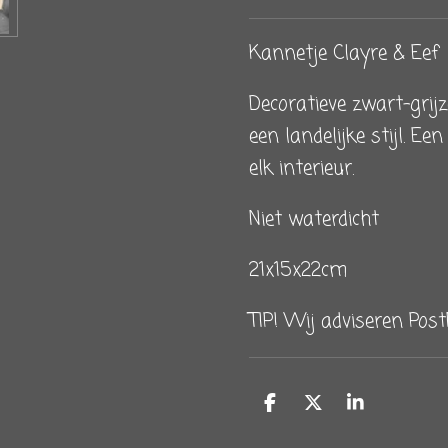
Kannetje Clayre & Eef
Decoratieve zwart-grij
een landelijke stijl. Ee
elk interieur.
Niet waterdicht
21x15x22cm
TIP! Wij adviseren Post
D
D
S
e
e
h