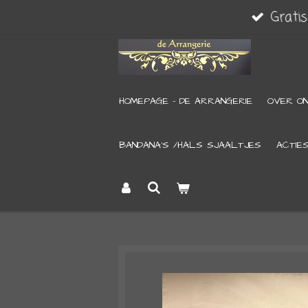
Grati
Ga
direct
naar
de
HOMEPAGE - DE ARRANGERIE
OVER O
hoofdinhoud
BANDANA’S /HALS SJAALTJES
ACTIE