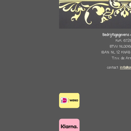
Bedrijfsgegevens 
KvK: 672
BTW: NL0016
IBAN: NL 12 KNAB
T.n.v.: de A
contact:
info@a