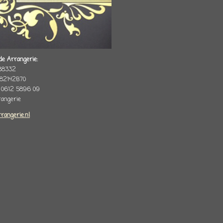
de Arrangerie:
88332
82142B70
 0612 5896 09
rrangerie
rrangerie.nl