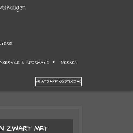
 werkdagen
UTERIE
NSERVICE & INFORMATIE
MERKEN
WHATSAPP 0613788248
 IN ZWART MET