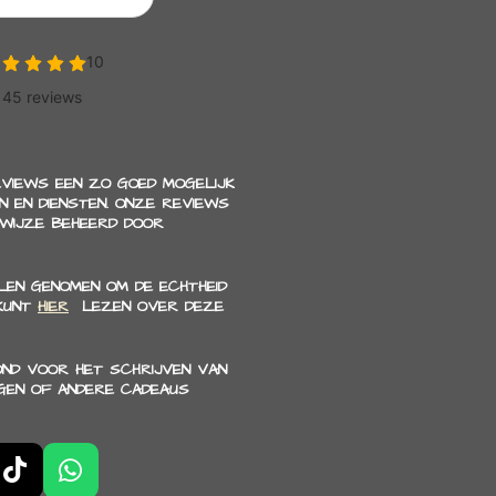
EVIEWS EEN ZO GOED MOGELIJK
 EN DIENSTEN. ONZE REVIEWS
 WIJZE BEHEERD DOOR
EN GENOMEN OM DE ECHTHEID
 KUNT
HIER
LEZEN OVER DEZE
OND VOOR HET SCHRIJVEN VAN
GEN OF ANDERE CADEAUS
T
W