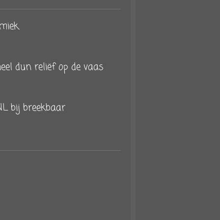
miek.
eel dun reliëf op de vaas
tNL bij breekbaar