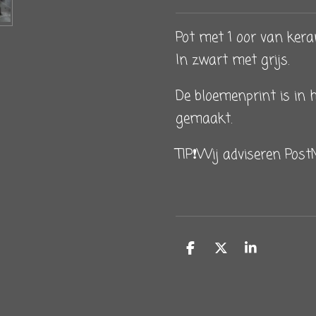
Pot met 1 oor van kera
In zwart met grijs.
De bloemenprint is in h
gemaakt.
TIP❗️Wij adviseren Pos
D
D
S
e
e
h
l
e
a
e
l
r
n
e