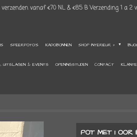
s verzenden vanaf €70 NL & €85 B Verzending 1 a 2
NS
SFEERFOTO'S
KADOBONNEN
SHOP INTERIEUR >
BIJO
S, UITSLAGEN & EVENTS
OPENINGSTIJDEN
CONTACT
KLANTE
POT MET 1 OOR