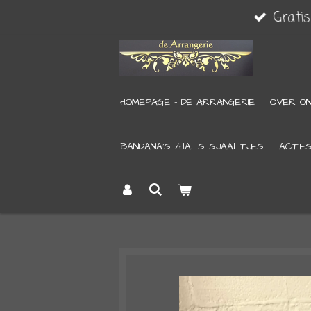
Grati
Ga
direct
naar
de
HOMEPAGE - DE ARRANGERIE
OVER O
hoofdinhoud
BANDANA’S /HALS SJAALTJES
ACTIE