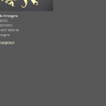
de Arrangerie:
88332
82142B70
 0612 5896 09
rrangerie
rrangerie.nl