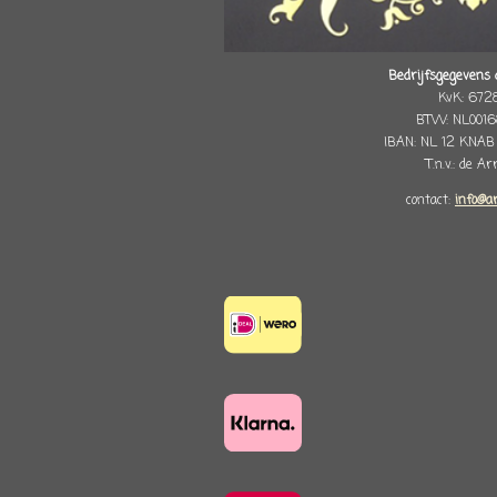
Bedrijfsgegevens 
KvK: 672
BTW: NL0016
IBAN: NL 12 KNAB
T.n.v.: de A
contact:
info@a