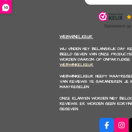
10
WEBWINELKEUR.
WIJ VINDEN HET BELANGRIJK DAT R
BEELD GEVEN VAN ONZE PRODUCTEN
WORDEN DAAROM OP ONPARTIJDIGE
WEBWINKELKEUR
WEBWINKELKEUR HEEFT MAATREGEL
VAN REVIEWS TE GARANDEREN. JE
MAATREGELEN
ONZE KLANTEN WORDEN NIET BELO
REVIEWS. ER WORDEN GEEN KORTIN
GEGEVEN.
F
I