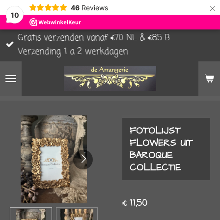
×
46
Reviews
10
Gratis verzenden vanaf €70 NL & €85 B
Verzending 1 a 2 werkdagen
FOTOLIJST
FLOWERS UIT
BAROQUE
COLLECTIE
€ 11,50