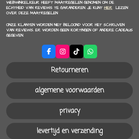
WEBWINKELKEUR HEEFT MAATREGELEN GENOMEN OM DE
ECHTHEID VAN REVIEWS TE GARANDEREN. JE KUNT
HIER
LEZEN
OVER DEZE MAATREGELEN
ONZE KLANTEN WORDEN NIET BELOOND VOOR HET SCHRIJVEN
VAN REVIEWS. ER WORDEN GEEN KORTINGEN OF ANDERE CADEAUS
GEGEVEN.
F
I
T
W
a
n
i
h
c
s
k
a
Retourneren
e
t
T
t
b
a
o
s
o
g
k
A
algemene voorwaarden
o
r
p
k
a
p
m
privacy
levertijd en verzending