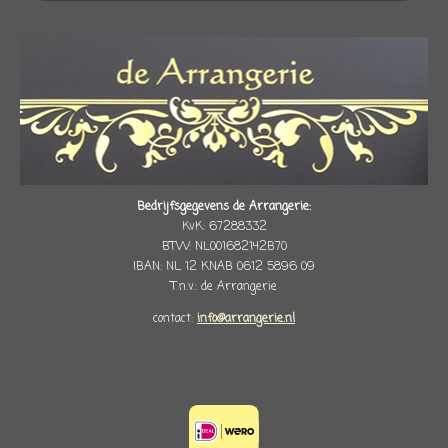
Bedrijfsgegevens de Arrangerie:
KvK: 67288332
BTW: NL001682142B70
IBAN: NL 12 KNAB 0612 5896 09
T.n.v.: de Arrangerie
contact:
info@arrangerie.nl