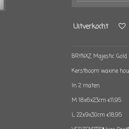
Uitverkocht
BRYNXZ Majestic Gold
Kerstboom waxine hou
In 2 maten
M 18x6x23cm €11,95
L 22x9x30cm €18,95