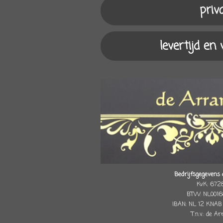
priv
levertijd en
Bedrijfsgegevens 
KvK: 672
BTW: NL0016
IBAN: NL 12 KNAB
T.n.v.: de A