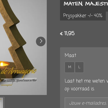
MATEN, MAJEST
Prijspakker -/- 40%
€ 11,95
Maat
M
L
Laat het me weten w
op voorraad is.