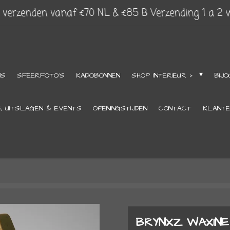
s verzenden vanaf €70 NL & €85 B Verzending 1 a 2
NS
SFEERFOTO'S
KADOBONNEN
SHOP INTERIEUR >
BIJO
S, UITSLAGEN & EVENTS
OPENINGSTIJDEN
CONTACT
KLANTE
BRYNXZ WAXINE