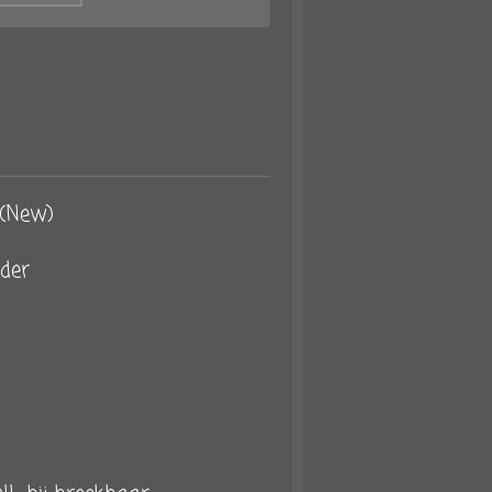
 (New)
der