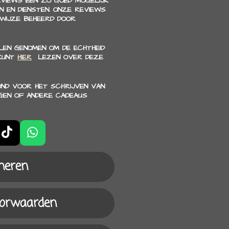
EVIEWS EEN ZO GOED MOGELIJK
 EN DIENSTEN. ONZE REVIEWS
 WIJZE BEHEERD DOOR
EN GENOMEN OM DE ECHTHEID
 KUNT
HIER
LEZEN OVER DEZE
OND VOOR HET SCHRIJVEN VAN
GEN OF ANDERE CADEAUS
T
W
i
h
k
a
neren
T
t
o
s
k
A
oorwaarden
p
p