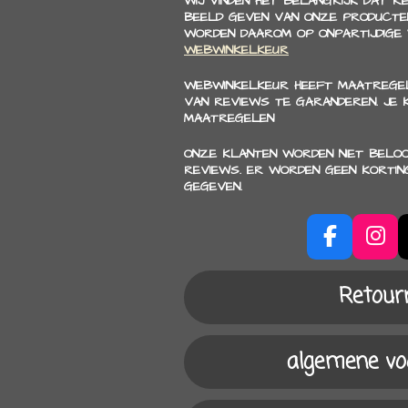
WIJ VINDEN HET BELANGRIJK DAT R
BEELD GEVEN VAN ONZE PRODUCTEN
WORDEN DAAROM OP ONPARTIJDIGE
WEBWINKELKEUR
WEBWINKELKEUR HEEFT MAATREGEL
VAN REVIEWS TE GARANDEREN. JE
MAATREGELEN
ONZE KLANTEN WORDEN NIET BELO
REVIEWS. ER WORDEN GEEN KORTIN
GEGEVEN.
F
I
a
n
c
s
Retour
e
t
b
a
o
g
algemene v
o
r
k
a
m