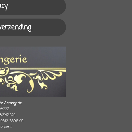
acy
 verzending
de Arrangerie:
88332
82142B70
 0612 5896 09
rrangerie