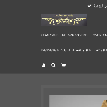
Grati
Ga
direct
naar
de
HOMEPAGE - DE ARRANGERIE
OVER O
hoofdinhoud
BANDANA’S /HALS SJAALTJES
ACTIE