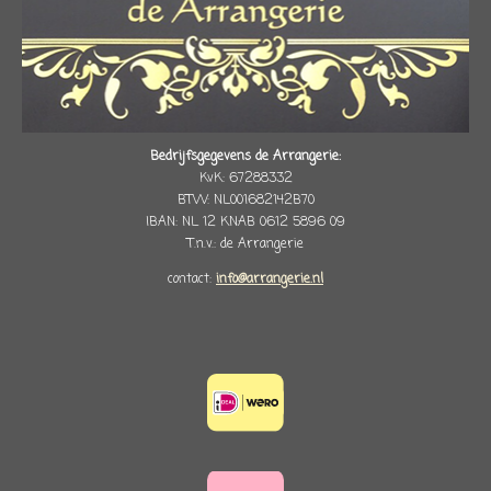
Bedrijfsgegevens de Arrangerie:
KvK: 67288332
BTW: NL001682142B70
IBAN: NL 12 KNAB 0612 5896 09
T.n.v.: de Arrangerie
contact:
info@arrangerie.nl