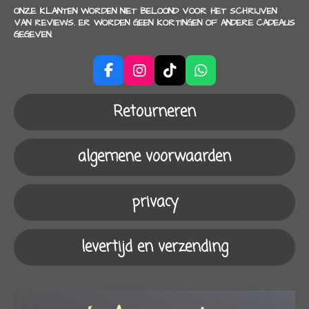
ONZE KLANTEN WORDEN NIET BELOOND VOOR HET SCHRIJVEN
VAN REVIEWS. ER WORDEN GEEN KORTINGEN OF ANDERE CADEAUS
GEGEVEN.
F
I
T
W
a
n
i
h
c
s
k
a
Retourneren
e
t
T
t
b
a
o
s
o
g
k
A
algemene voorwaarden
o
r
p
k
a
p
m
privacy
levertijd en verzending