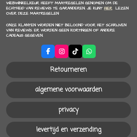
WEBWINKELKEUR HEEFT MAATREGELEN GENOMEN OM DE
ECHTHEID VAN REVIEWS TE GARANDEREN. JE KUNT
HIER
LEZEN
OVER DEZE MAATREGELEN
ONZE KLANTEN WORDEN NIET BELOOND VOOR HET SCHRIJVEN
VAN REVIEWS. ER WORDEN GEEN KORTINGEN OF ANDERE
CADEAUS GEGEVEN.
F
I
T
W
a
n
i
h
c
s
k
a
Retourneren
e
t
T
t
b
a
o
s
o
g
k
A
algemene voorwaarden
o
r
p
k
a
p
m
privacy
levertijd en verzending