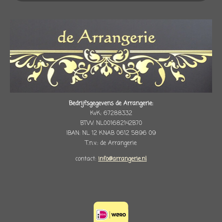
Bedrijfsgegevens de Arrangerie:
KvK: 67288332
BTW: NL001682142B70
IBAN: NL 12 KNAB 0612 5896 09
T.n.v.: de Arrangerie
contact:
info@arrangerie.nl