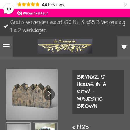
×
44
Reviews
10
Gratis verzenden vanaf €70 NL & €85 B Verzending
1 a 2 werkdagen
BRYNXZ 5
HOUSE IN A
ROW -
MAJESTIC
BROWN
€ 14,95