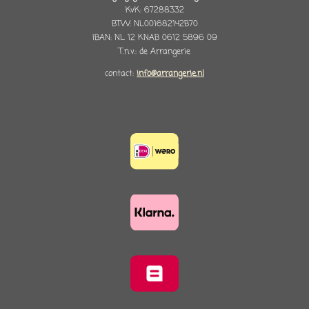
KvK: 67288332
BTW: NL001682142B70
IBAN: NL 12 KNAB 0612 5896 09
T.n.v.: de Arrangerie
contact:
info@arrangerie.nl