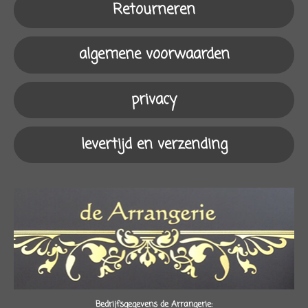
c
s
k
a
Retourneren
e
t
T
t
b
a
o
s
o
g
k
A
algemene voorwaarden
o
r
p
k
a
p
m
privacy
levertijd en verzending
Bedrijfsgegevens de Arrangerie: