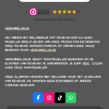
WEBWINELKEUR.
WIJ VINDEN HET BELANGRIJK DAT REVIEWS EEN ZO GOED
MOGELIJK BEELD GEVEN VAN ONZE PRODUCTEN EN DIENSTEN.
ONZE REVIEWS WORDEN DAAROM OP ONPARTIJDIGE WIJZE
BEHEERD DOOR
WEBWINKELKEUR
WEBWINKELKEUR HEEFT MAATREGELEN GENOMEN OM DE
ECHTHEID VAN REVIEWS TE GARANDEREN. JE KUNT
HIER
LEZEN
OVER DEZE MAATREGELEN
ONZE KLANTEN WORDEN NIET BELOOND VOOR HET SCHRIJVEN
VAN REVIEWS. ER WORDEN GEEN KORTINGEN OF ANDERE
CADEAUS GEGEVEN.
F
I
T
W
a
n
i
h