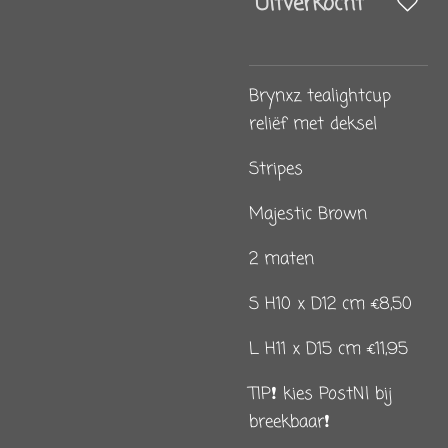
Uitverkocht
Brynxz tealightcup
reliëf met deksel
Stripes
Majestic Brown
2 maten
S H10 x D12 cm €8,50
L H11 x D15 cm €11,95
TIP❗️ kies PostNl bij
breekbaar❗️