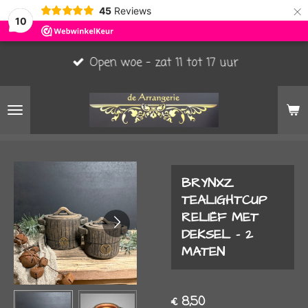
×
45
Reviews
10
Open woe - zat 11 tot 17 uur
BRYNXZ
TEALIGHTCUP
RELIËF MET
DEKSEL - 2
MATEN
€ 8,50